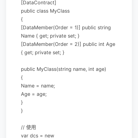
[DataContract]
public class MyClass
{
[DataMember(Order = 1)] public string
Name { get; private set; }
[DataMember(Order = 2)] public int Age
{ get; private set; }
public MyClass(string name, int age)
{
Name = name;
Age = age;
}
}
// 使用
var dcs = new