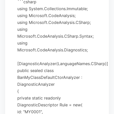
```csharp
using System.Collections.Immutable;
using Microsoft.CodeAnalysis;
using Microsoft.CodeAnalysis.CSharp;
using
Microsoft.CodeAnalysis.CSharp.Syntax;
using
Microsoft.CodeAnalysis.Diagnostics;
[DiagnosticAnalyzer(LanguageNames.CSharp)]
public sealed class
BanMyClassDefaultCtorAnalyzer :
DiagnosticAnalyzer
{
private static readonly
DiagnosticDescriptor Rule = new(
id: "MY0001",