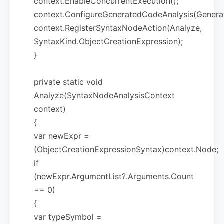
context.EnableConcurrentExecution();
context.ConfigureGeneratedCodeAnalysis(Genera
context.RegisterSyntaxNodeAction(Analyze,
SyntaxKind.ObjectCreationExpression);
}
private static void
Analyze(SyntaxNodeAnalysisContext
context)
{
var newExpr =
(ObjectCreationExpressionSyntax)context.Node;
if
(newExpr.ArgumentList?.Arguments.Count
== 0)
{
var typeSymbol =