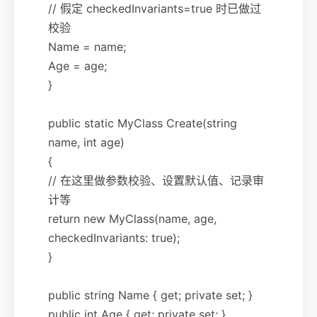
// 假定 checkedInvariants=true 时已做过
校验
Name = name;
Age = age;
}
public static MyClass Create(string
name, int age)
{
// 在这里做参数校验、设置默认值、记录审
计等
return new MyClass(name, age,
checkedInvariants: true);
}
public string Name { get; private set; }
public int Age { get; private set; }