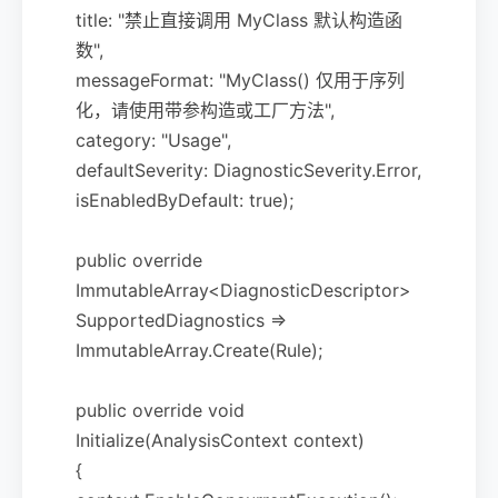
title: "禁止直接调用 MyClass 默认构造函
数",
messageFormat: "MyClass() 仅用于序列
化，请使用带参构造或工厂方法",
category: "Usage",
defaultSeverity: DiagnosticSeverity.Error,
isEnabledByDefault: true);
public override
ImmutableArray<DiagnosticDescriptor>
SupportedDiagnostics =>
ImmutableArray.Create(Rule);
public override void
Initialize(AnalysisContext context)
{