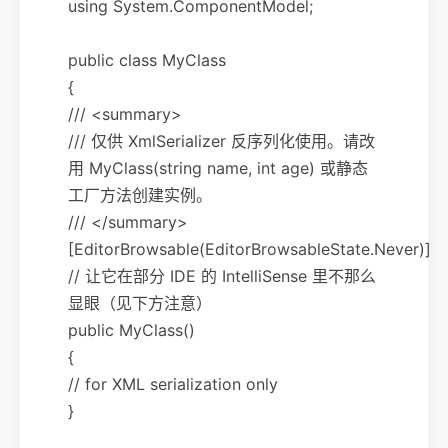
using System.ComponentModel;
public class MyClass
{
/// <summary>
/// 仅供 XmlSerializer 反序列化使用。请改
用 MyClass(string name, int age) 或静态
工厂方法创建实例。
/// </summary>
[EditorBrowsable(EditorBrowsableState.Never)]
// 让它在部分 IDE 的 IntelliSense 里不那么
显眼（见下方注意）
public MyClass()
{
// for XML serialization only
}