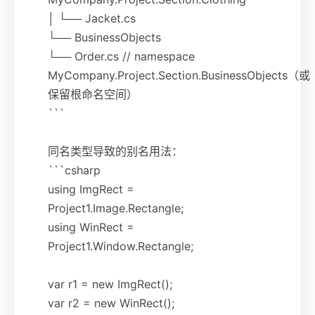
│ └── Jacket.cs
└── BusinessObjects
└── Order.cs // namespace
MyCompany.Project.Section.BusinessObjects（或
保留根命名空间）
```
同名类型导致的别名用法：
```csharp
using ImgRect =
Project1.Image.Rectangle;
using WinRect =
Project1.Window.Rectangle;
var r1 = new ImgRect();
var r2 = new WinRect();