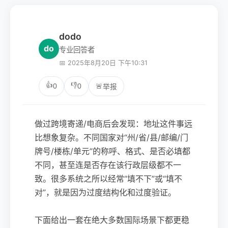
dodo
do
专业回答者
📅 2025年8月20日 下午10:31
👍
👎
0
0
🚨
举报
做过跨境寄递/电商后会发现：地址这件事远
比想象复杂。不同国家对“州/省/县/邮编/门
牌号/楼栋/单元”的称呼、格式、是否必填都
不同，甚至连是否存在该行政层级都不一
致。很多系统之所以经常“填不下”或“填不
对”，就是因为过度结构化和过度验证。
下面给出一套在绝大多数国际场景下都更稳