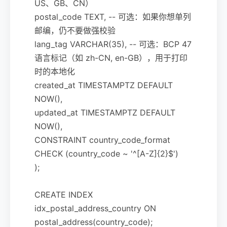
US、GB、CN）
postal_code TEXT, -- 可选：如果你想单列
邮编，仍不要做强校验
lang_tag VARCHAR(35), -- 可选：BCP 47
语言标记（如 zh-CN, en-GB），用于打印
时的本地化
created_at TIMESTAMPTZ DEFAULT
NOW(),
updated_at TIMESTAMPTZ DEFAULT
NOW(),
CONSTRAINT country_code_format
CHECK (country_code ~ '^[A-Z]{2}$')
);
CREATE INDEX
idx_postal_address_country ON
postal_address(country_code);