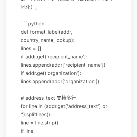
地化）。
```python
def format_label(addr,
country_name_lookup):
lines = []
if addr.get('recipient_name'):
lines.append(addr['recipient_name'])
if addr.get('organization'):
lines.append(addr['organization'])
# address_text 支持多行
for line in (addr.get('address_text') or
'').splitlines():
line = line.strip()
if line: