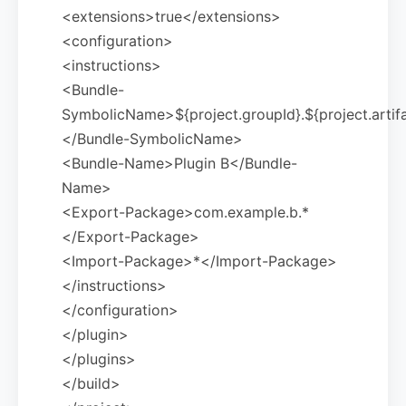
<extensions>true</extensions>
<configuration>
<instructions>
<Bundle-
SymbolicName>${project.groupId}.${project.artifa
</Bundle-SymbolicName>
<Bundle-Name>Plugin B</Bundle-
Name>
<Export-Package>com.example.b.*
</Export-Package>
<Import-Package>*</Import-Package>
</instructions>
</configuration>
</plugin>
</plugins>
</build>