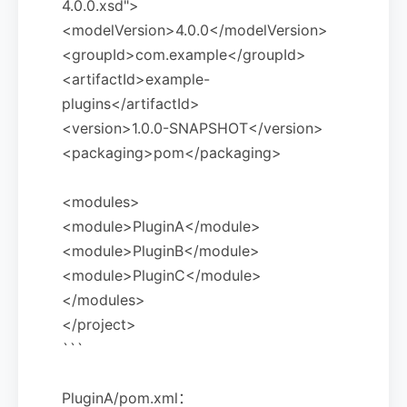
4.0.0.xsd">
<modelVersion>4.0.0</modelVersion>
<groupId>com.example</groupId>
<artifactId>example-
plugins</artifactId>
<version>1.0.0-SNAPSHOT</version>
<packaging>pom</packaging>
<modules>
<module>PluginA</module>
<module>PluginB</module>
<module>PluginC</module>
</modules>
</project>
```
PluginA/pom.xml：