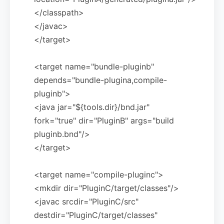
</classpath>
</javac>
</target>
<target name="bundle-pluginb"
depends="bundle-plugina,compile-
pluginb">
<java jar="${tools.dir}/bnd.jar"
fork="true" dir="PluginB" args="build
pluginb.bnd"/>
</target>
<target name="compile-pluginc">
<mkdir dir="PluginC/target/classes"/>
<javac srcdir="PluginC/src"
destdir="PluginC/target/classes"