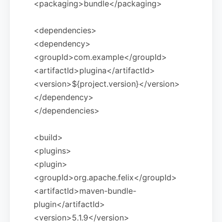
<packaging>bundle</packaging>
<dependencies>
<dependency>
<groupId>com.example</groupId>
<artifactId>plugina</artifactId>
<version>${project.version}</version>
</dependency>
</dependencies>
<build>
<plugins>
<plugin>
<groupId>org.apache.felix</groupId>
<artifactId>maven-bundle-
plugin</artifactId>
<version>5.1.9</version>