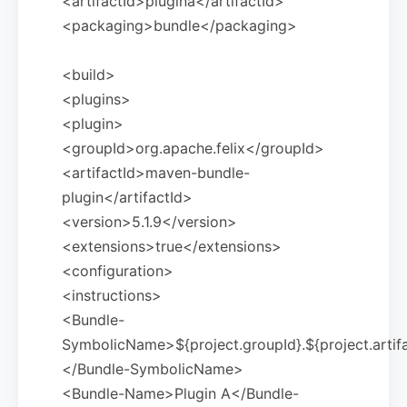
<artifactId>plugina</artifactId>
<packaging>bundle</packaging>
<build>
<plugins>
<plugin>
<groupId>org.apache.felix</groupId>
<artifactId>maven-bundle-
plugin</artifactId>
<version>5.1.9</version>
<extensions>true</extensions>
<configuration>
<instructions>
<Bundle-
SymbolicName>${project.groupId}.${project.artifa
</Bundle-SymbolicName>
<Bundle-Name>Plugin A</Bundle-