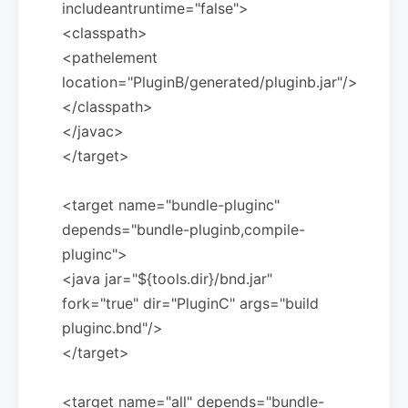
includeantruntime="false">
<classpath>
<pathelement
location="PluginB/generated/pluginb.jar"/>
</classpath>
</javac>
</target>
<target name="bundle-pluginc"
depends="bundle-pluginb,compile-
pluginc">
<java jar="${tools.dir}/bnd.jar"
fork="true" dir="PluginC" args="build
pluginc.bnd"/>
</target>
<target name="all" depends="bundle-