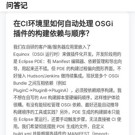
问答记
在CI环境里如何自动处理 OSGi
插件的构建依赖与顺序？
我们在自研的客户端/服务器应用里嵌入了
Equinox（OSGi 运行时）来做插件化开发。开发阶段用的
是 Eclipse PDE：有 Manifest 编辑器、依赖管理和导出向
导，用起来还不错。但 PDE 的构建过程偏向图形界面，不
好接入 Hudson/Jenkins 做持续集成。现状是多个 OSGi
Bundle 之间互相依赖（例如
PluginC→PluginB→PluginA），必须按依赖顺序构建。我
不想在自写的 Ant 构建脚本里硬编码顺序，这样维护体验
很糟。有没有能轻松管理 OSGi 依赖、最好还能自动推导
构建顺序的工具或实践？另外，PDE 生成的构建脚本只能
在 Eclipse 里运行，还要手动触发步骤，无法直接被 CI 使
用。我们希望彻底摆脱 PDE 生成的文件，自定义
build.xml 并能根据各插件的 MANIFEST（Import-