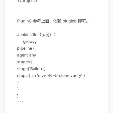
</project>
```
PluginC 参考上面，依赖 pluginb 即可。
Jenkinsfile（示例）：
```groovy
pipeline {
agent any
stages {
stage('Build') {
steps { sh 'mvn -B -U clean verify' }
}
}
}
```