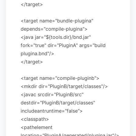
</target>
<target name="bundle-plugina"
depends="compile-plugina">
<java jar="${tools.dir}/bnd.jar"
fork="true" dir="PluginA" args="build
plugina.bnd"/>
</target>
<target name="compile-pluginb">
<mkdir dir="PluginB/target/classes"/>
<javac srcdir="PluginB/src"
destdir="PluginB/target/classes"
includeantruntime="false">
<classpath>
<pathelement
location="PluginA/generated/plugina.jar"/>