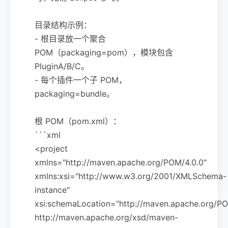
目录结构示例：
- 根目录放一个聚合
POM（packaging=pom），模块包含
PluginA/B/C。
- 每个插件一个子 POM，
packaging=bundle。
根 POM（pom.xml）：
```xml
<project
xmlns="http://maven.apache.org/POM/4.0.0"
xmlns:xsi="http://www.w3.org/2001/XMLSchema-
instance"
xsi:schemaLocation="http://maven.apache.org/PO
http://maven.apache.org/xsd/maven-