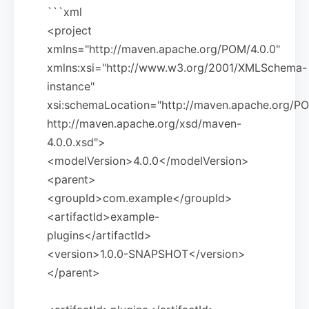
```xml
<project
xmlns="http://maven.apache.org/POM/4.0.0"
xmlns:xsi="http://www.w3.org/2001/XMLSchema-
instance"
xsi:schemaLocation="http://maven.apache.org/PO
http://maven.apache.org/xsd/maven-
4.0.0.xsd">
<modelVersion>4.0.0</modelVersion>
<parent>
<groupId>com.example</groupId>
<artifactId>example-
plugins</artifactId>
<version>1.0.0-SNAPSHOT</version>
</parent>