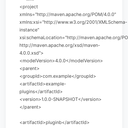
<project
xmlns="http://maven.apache.org/POM/4.0.0"
xmlns:xsi="http://www.w3.org/2001/XMLSchema-
instance"
xsi:schemaLocation="http://maven.apache.org/PO
http://maven.apache.org/xsd/maven-
4.0.0.xsd">
<modelVersion>4.0.0</modelVersion>
<parent>
<groupId>com.example</groupId>
<artifactId>example-
plugins</artifactId>
<version>1.0.0-SNAPSHOT</version>
</parent>
<artifactId>pluginb</artifactId>