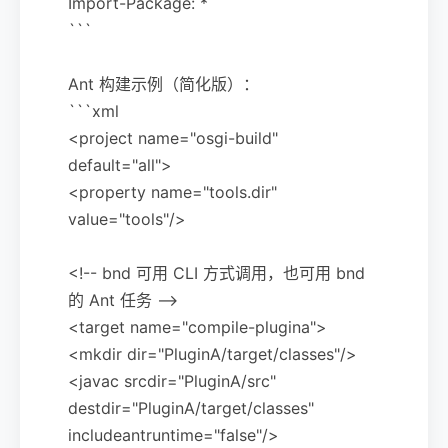
Import-Package: *
```
Ant 构建示例（简化版）：
```xml
<project name="osgi-build"
default="all">
<property name="tools.dir"
value="tools"/>
<!-- bnd 可用 CLI 方式调用，也可用 bnd
的 Ant 任务 -->
<target name="compile-plugina">
<mkdir dir="PluginA/target/classes"/>
<javac srcdir="PluginA/src"
destdir="PluginA/target/classes"
includeantruntime="false"/>