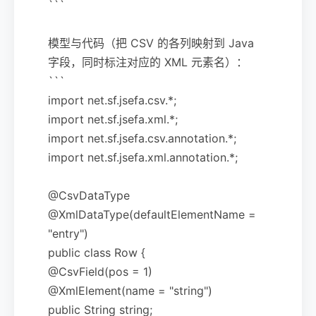
```
模型与代码（把 CSV 的各列映射到 Java
字段，同时标注对应的 XML 元素名）：
```
import net.sf.jsefa.csv.*;
import net.sf.jsefa.xml.*;
import net.sf.jsefa.csv.annotation.*;
import net.sf.jsefa.xml.annotation.*;
@CsvDataType
@XmlDataType(defaultElementName =
"entry")
public class Row {
@CsvField(pos = 1)
@XmlElement(name = "string")
public String string;