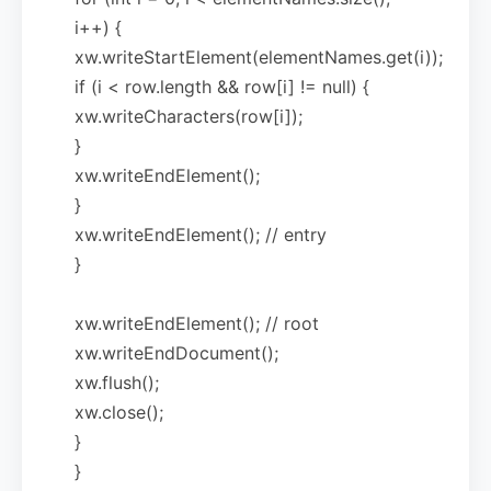
i++) {
xw.writeStartElement(elementNames.get(i));
if (i < row.length && row[i] != null) {
xw.writeCharacters(row[i]);
}
xw.writeEndElement();
}
xw.writeEndElement(); // entry
}
xw.writeEndElement(); // root
xw.writeEndDocument();
xw.flush();
xw.close();
}
}