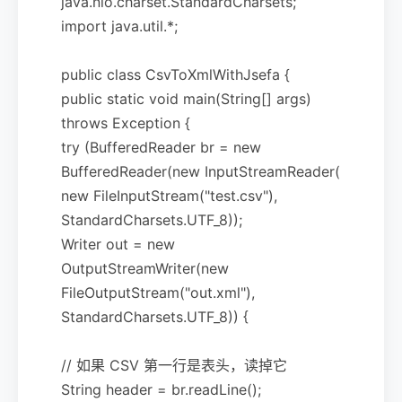
java.nio.charset.StandardCharsets;
import java.util.*;
public class CsvToXmlWithJsefa {
public static void main(String[] args)
throws Exception {
try (BufferedReader br = new
BufferedReader(new InputStreamReader(
new FileInputStream("test.csv"),
StandardCharsets.UTF_8));
Writer out = new
OutputStreamWriter(new
FileOutputStream("out.xml"),
StandardCharsets.UTF_8)) {
// 如果 CSV 第一行是表头，读掉它
String header = br.readLine();