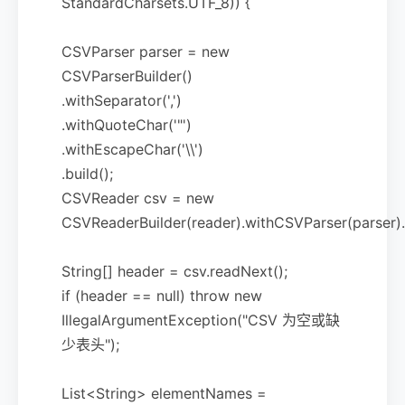
StandardCharsets.UTF_8)) {
CSVParser parser = new
CSVParserBuilder()
.withSeparator(',')
.withQuoteChar('"')
.withEscapeChar('\\')
.build();
CSVReader csv = new
CSVReaderBuilder(reader).withCSVParser(parser).b
String[] header = csv.readNext();
if (header == null) throw new
IllegalArgumentException("CSV 为空或缺
少表头");
List<String> elementNames =