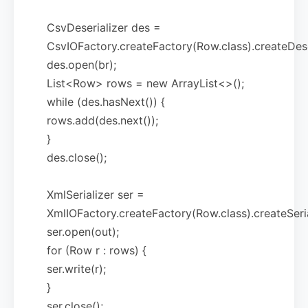
CsvDeserializer des =
CsvIOFactory.createFactory(Row.class).createDeser
des.open(br);
List<Row> rows = new ArrayList<>();
while (des.hasNext()) {
rows.add(des.next());
}
des.close();
XmlSerializer ser =
XmlIOFactory.createFactory(Row.class).createSeria
ser.open(out);
for (Row r : rows) {
ser.write(r);
}
ser.close();