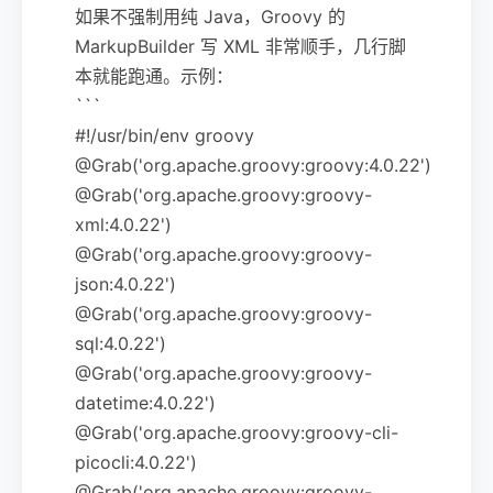
如果不强制用纯 Java，Groovy 的
MarkupBuilder 写 XML 非常顺手，几行脚
本就能跑通。示例：
```
#!/usr/bin/env groovy
@Grab('org.apache.groovy:groovy:4.0.22')
@Grab('org.apache.groovy:groovy-
xml:4.0.22')
@Grab('org.apache.groovy:groovy-
json:4.0.22')
@Grab('org.apache.groovy:groovy-
sql:4.0.22')
@Grab('org.apache.groovy:groovy-
datetime:4.0.22')
@Grab('org.apache.groovy:groovy-cli-
picocli:4.0.22')
@Grab('org.apache.groovy:groovy-