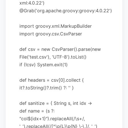
xml:4.0.22')
@Grab('org.apache.groovy:groovy:4.0.22')
import groovy.xml.MarkupBuilder
import groovy.csv.CsvParser
def csv = new CsvParser().parse(new
File('test.csv'), 'UTF-8').toList()
if (!csv) System.exit(1)
def headers = csv[0].collect {
it?.toString()?.trim() ?: '' }
def sanitize = { String s, int idx ->
def name = (s ?:
"col${idx+1}").replaceAll(/\s+/,
'_').replaceAll(/[^\p{L}\p{N}_\-\.]/, '_')