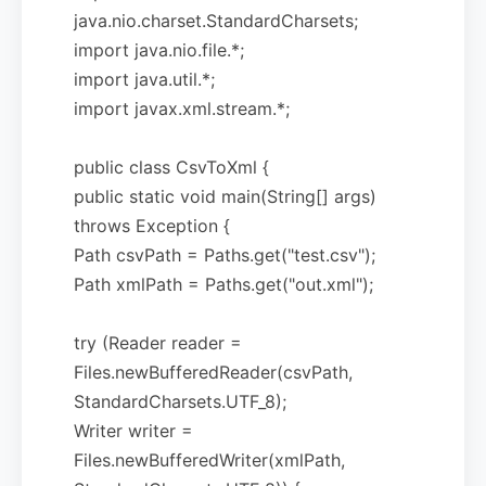
java.nio.charset.StandardCharsets;
import java.nio.file.*;
import java.util.*;
import javax.xml.stream.*;
public class CsvToXml {
public static void main(String[] args)
throws Exception {
Path csvPath = Paths.get("test.csv");
Path xmlPath = Paths.get("out.xml");
try (Reader reader =
Files.newBufferedReader(csvPath,
StandardCharsets.UTF_8);
Writer writer =
Files.newBufferedWriter(xmlPath,