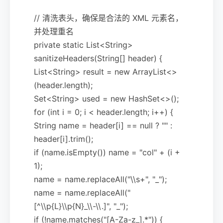
// 清洗表头，确保是合法的 XML 元素名，
并处理重名
private static List<String>
sanitizeHeaders(String[] header) {
List<String> result = new ArrayList<>
(header.length);
Set<String> used = new HashSet<>();
for (int i = 0; i < header.length; i++) {
String name = header[i] == null ? "" :
header[i].trim();
if (name.isEmpty()) name = "col" + (i +
1);
name = name.replaceAll("\\s+", "_");
name = name.replaceAll("
[^\\p{L}\\p{N}_\\-\\.]", "_");
if (!name.matches("[A-Za-z_].*")) {