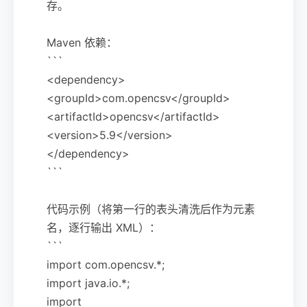
存。
Maven 依赖：
```
<dependency>
<groupId>com.opencsv</groupId>
<artifactId>opencsv</artifactId>
<version>5.9</version>
</dependency>
```
代码示例（将第一行的表头清洗后作为元素
名，逐行输出 XML）：
```
import com.opencsv.*;
import java.io.*;
import