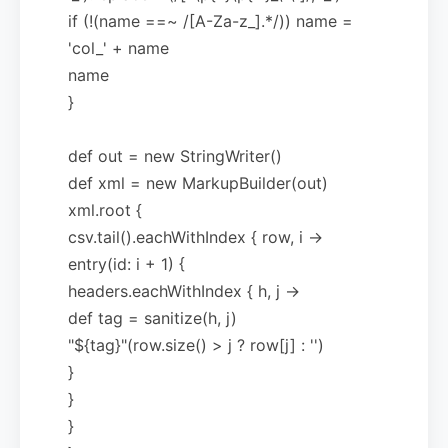
if (!(name ==~ /[A-Za-z_].*/)) name =
'col_' + name
name
}
def out = new StringWriter()
def xml = new MarkupBuilder(out)
xml.root {
csv.tail().eachWithIndex { row, i ->
entry(id: i + 1) {
headers.eachWithIndex { h, j ->
def tag = sanitize(h, j)
"${tag}"(row.size() > j ? row[j] : '')
}
}
}