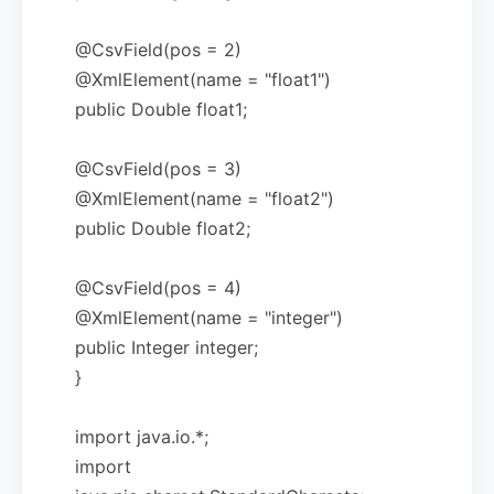
@CsvField(pos = 2)
@XmlElement(name = "float1")
public Double float1;
@CsvField(pos = 3)
@XmlElement(name = "float2")
public Double float2;
@CsvField(pos = 4)
@XmlElement(name = "integer")
public Integer integer;
}
import java.io.*;
import