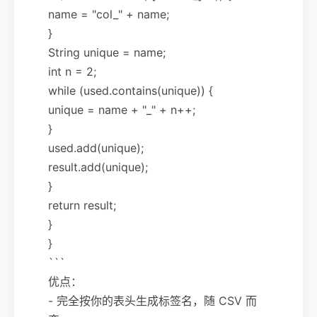
name = "col_" + name;
}
String unique = name;
int n = 2;
while (used.contains(unique)) {
unique = name + "_" + n++;
}
used.add(unique);
result.add(unique);
}
return result;
}
}
```
优点：
- 完全按你的表头生成标签名，随 CSV 而