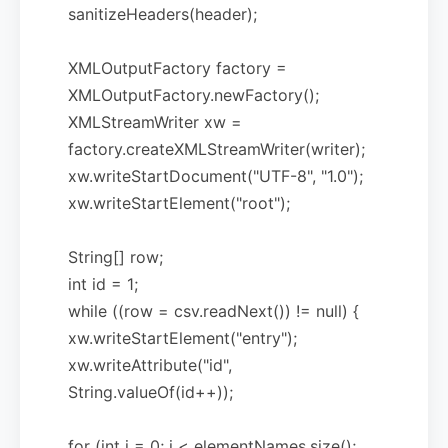
sanitizeHeaders(header);
XMLOutputFactory factory =
XMLOutputFactory.newFactory();
XMLStreamWriter xw =
factory.createXMLStreamWriter(writer);
xw.writeStartDocument("UTF-8", "1.0");
xw.writeStartElement("root");
String[] row;
int id = 1;
while ((row = csv.readNext()) != null) {
xw.writeStartElement("entry");
xw.writeAttribute("id",
String.valueOf(id++));
for (int i = 0; i < elementNames.size();