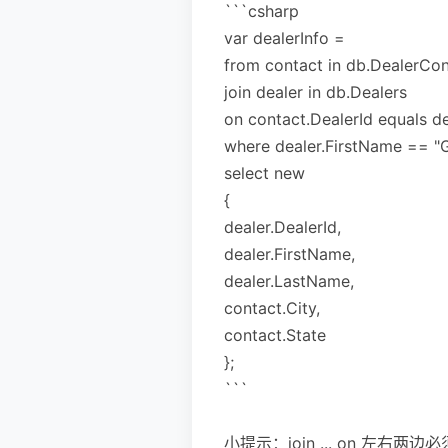
```csharp
var dealerInfo =
from contact in db.DealerCon
join dealer in db.Dealers
on contact.DealerId equals de
where dealer.FirstName == "G
select new
{
dealer.DealerId,
dealer.FirstName,
dealer.LastName,
contact.City,
contact.State
};
```
小提示：join ... on 左右两