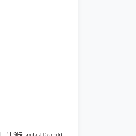
是 contact.DealerId