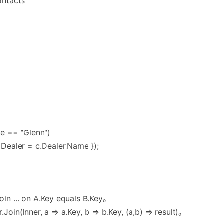
ontacts
me == "Glenn")
, Dealer = c.Dealer.Name });
... on A.Key equals B.Key。
(Inner, a => a.Key, b => b.Key, (a,b) => result)。