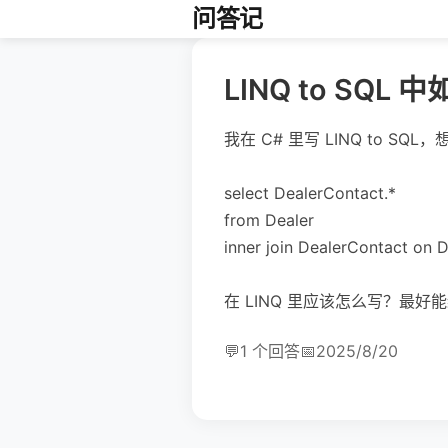
问答记
LINQ to SQL
我在 C# 里写 LINQ to SQ
select DealerContact.*
from Dealer
inner join DealerContact on 
在 LINQ 里应该怎么写？最
💬
1 个回答
📅
2025/8/20