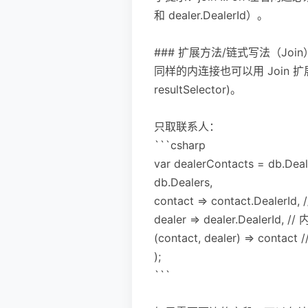
和 dealer.DealerId）。
### 扩展方法/链式写法（Join
同样的内连接也可以用 Join 扩展方法来表达
resultSelector)。
只取联系人：
```csharp
var dealerContacts = db.Deal
db.Dealers,
contact => contact.Deale
dealer => dealer.DealerId
(contact, dealer) => co
);
```