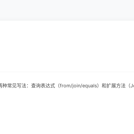
两种常见写法：查询表达式（from/join/equals）和扩展方法（Jo