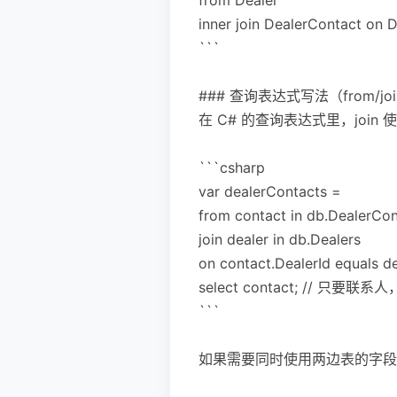
inner join DealerContact on 
```
### 查询表达式写法（from/join
在 C# 的查询表达式里，join 
```csharp
var dealerContacts =
from contact in db.DealerCon
join dealer in db.Dealers
on contact.DealerId equals de
select contact; // 只要联系
```
如果需要同时使用两边表的字段，直