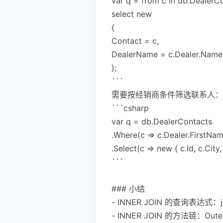
var q = from c in db.DealerC
select new
{
Contact = c,
DealerName = c.Dealer.Name
};
```
需要按经销商条件筛选联系人：
```csharp
var q = db.DealerContacts
.Where(c => c.Dealer.FirstNa
.Select(c => new { c.Id, c.City
```
### 小结
- INNER JOIN 的查询表达式：join 
- INNER JOIN 的方法链：Outer.Join