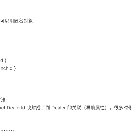
可以用匿名对象：
d }
anchId }
写法
tact.DealerId 映射成了到 Dealer 的关联（导航属性），很