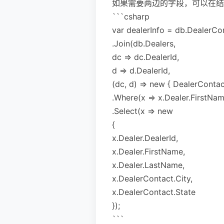
如果需要两边的字段，可以在结
```csharp
var dealerInfo = db.DealerCo
.Join(db.Dealers,
dc => dc.DealerId,
d => d.DealerId,
(dc, d) => new { DealerContac
.Where(x => x.Dealer.FirstNa
.Select(x => new
{
x.Dealer.DealerId,
x.Dealer.FirstName,
x.Dealer.LastName,
x.DealerContact.City,
x.DealerContact.State
});
```