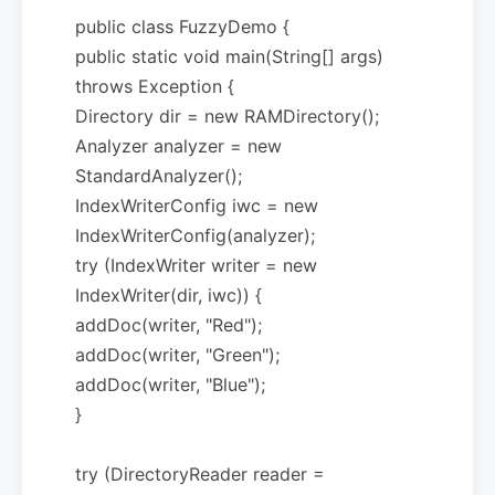
public class FuzzyDemo {
public static void main(String[] args)
throws Exception {
Directory dir = new RAMDirectory();
Analyzer analyzer = new
StandardAnalyzer();
IndexWriterConfig iwc = new
IndexWriterConfig(analyzer);
try (IndexWriter writer = new
IndexWriter(dir, iwc)) {
addDoc(writer, "Red");
addDoc(writer, "Green");
addDoc(writer, "Blue");
}
try (DirectoryReader reader =