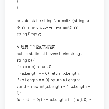
}
}
private static string Normalize(string s)
=> s?.Trim().ToLowerInvariant() ??
string.Empty;
// 经典 DP 版编辑距离
public static int Levenshtein(string a,
string b) {
if (a == b) return 0;
if (a.Length == 0) return b.Length;
if (b.Length == 0) return a.Length;
var d = new int[a.Length + 1, b.Length +
1];
for (int i = 0; i <= a.Length; i++) d[i, 0] =
i;