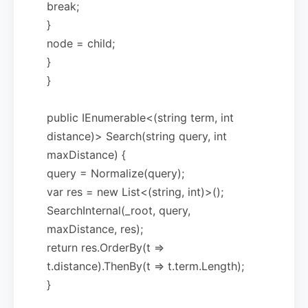
break;
}
node = child;
}
}
public IEnumerable<(string term, int
distance)> Search(string query, int
maxDistance) {
query = Normalize(query);
var res = new List<(string, int)>();
SearchInternal(_root, query,
maxDistance, res);
return res.OrderBy(t =>
t.distance).ThenBy(t => t.term.Length);
}