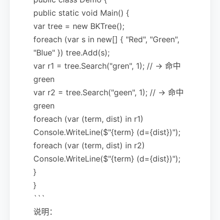
public static void Main() {
var tree = new BKTree();
foreach (var s in new[] { "Red", "Green",
"Blue" }) tree.Add(s);
var r1 = tree.Search("gren", 1); // -> 命中
green
var r2 = tree.Search("geen", 1); // -> 命中
green
foreach (var (term, dist) in r1)
Console.WriteLine($"{term} (d={dist})");
foreach (var (term, dist) in r2)
Console.WriteLine($"{term} (d={dist})");
}
}
```
说明：