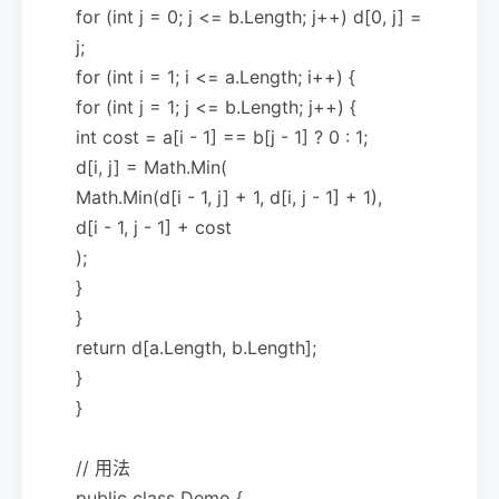
for (int j = 0; j <= b.Length; j++) d[0, j] =
j;
for (int i = 1; i <= a.Length; i++) {
for (int j = 1; j <= b.Length; j++) {
int cost = a[i - 1] == b[j - 1] ? 0 : 1;
d[i, j] = Math.Min(
Math.Min(d[i - 1, j] + 1, d[i, j - 1] + 1),
d[i - 1, j - 1] + cost
);
}
}
return d[a.Length, b.Length];
}
}
// 用法
public class Demo {