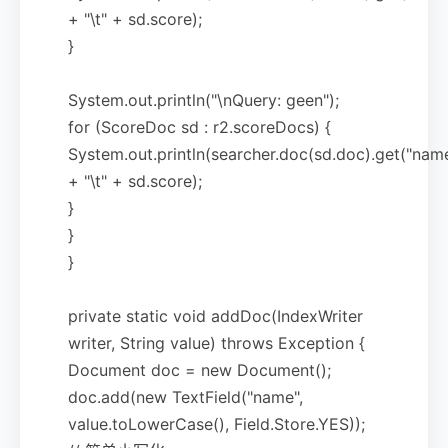
+ "\t" + sd.score);
}
System.out.println("\nQuery: geen");
for (ScoreDoc sd : r2.scoreDocs) {
System.out.println(searcher.doc(sd.doc).get("nam
+ "\t" + sd.score);
}
}
}
private static void addDoc(IndexWriter
writer, String value) throws Exception {
Document doc = new Document();
doc.add(new TextField("name",
value.toLowerCase(), Field.Store.YES));