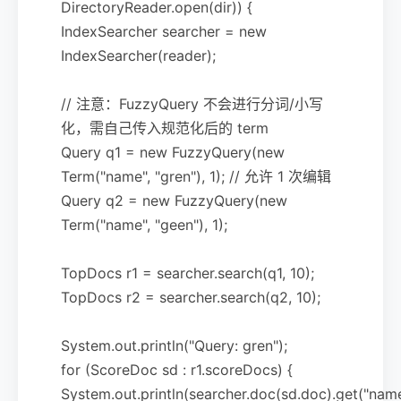
DirectoryReader.open(dir)) {
IndexSearcher searcher = new
IndexSearcher(reader);
// 注意：FuzzyQuery 不会进行分词/小写
化，需自己传入规范化后的 term
Query q1 = new FuzzyQuery(new
Term("name", "gren"), 1); // 允许 1 次编辑
Query q2 = new FuzzyQuery(new
Term("name", "geen"), 1);
TopDocs r1 = searcher.search(q1, 10);
TopDocs r2 = searcher.search(q2, 10);
System.out.println("Query: gren");
for (ScoreDoc sd : r1.scoreDocs) {
System.out.println(searcher.doc(sd.doc).get("nam