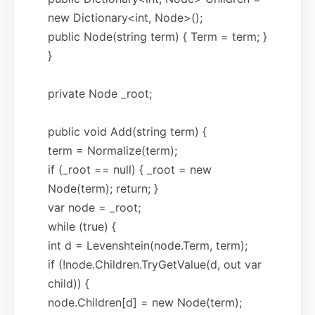
new Dictionary<int, Node>();
public Node(string term) { Term = term; }
}
private Node _root;
public void Add(string term) {
term = Normalize(term);
if (_root == null) { _root = new
Node(term); return; }
var node = _root;
while (true) {
int d = Levenshtein(node.Term, term);
if (!node.Children.TryGetValue(d, out var
child)) {
node.Children[d] = new Node(term);