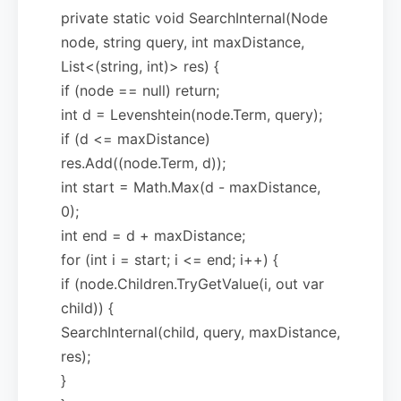
private static void SearchInternal(Node
node, string query, int maxDistance,
List<(string, int)> res) {
if (node == null) return;
int d = Levenshtein(node.Term, query);
if (d <= maxDistance)
res.Add((node.Term, d));
int start = Math.Max(d - maxDistance,
0);
int end = d + maxDistance;
for (int i = start; i <= end; i++) {
if (node.Children.TryGetValue(i, out var
child)) {
SearchInternal(child, query, maxDistance,
res);
}