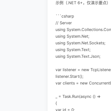
示例（.NET 6+，仅演示要点
```csharp
// Server
using System.Collections.Con
using System.Net;
using System.Net.Sockets;
using System.Text;
using System.Text.Json;
var listener = new TcpListene
listener.Start();
var clients = new Concurrent
_ = Task.Run(async () =>
{
var id = 0;