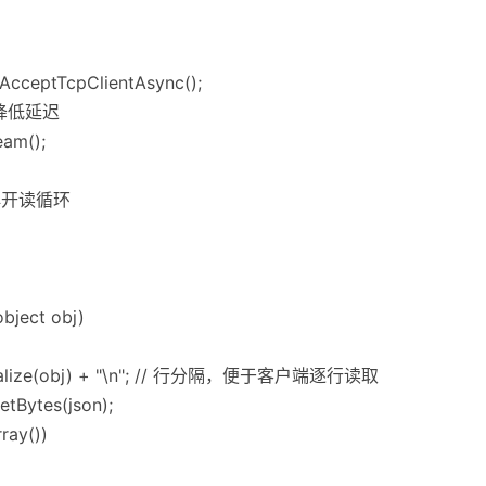
r.AcceptTcpClientAsync();
// 降低延迟
eam();
再开读循环
bject obj)
.Serialize(obj) + "\n"; // 行分隔，便于客户端逐行读取
tBytes(json);
rray())