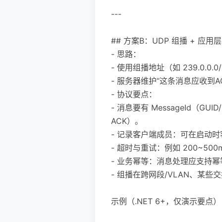
---
## 方案B：UDP 组播 + 应用层
- 思路：
- 使用组播地址（如 239.0
- 服务器维护“这条消息应收
- 协议要点：
- 消息要有 MessageId
ACK）。
- 记录客户端成员：可在启动时
- 超时与重试：例如 200~50
- 业务幂等：消息处理应支持
- 组播在跨网段/VLAN、某些交
示例（.NET 6+，仅演示要点