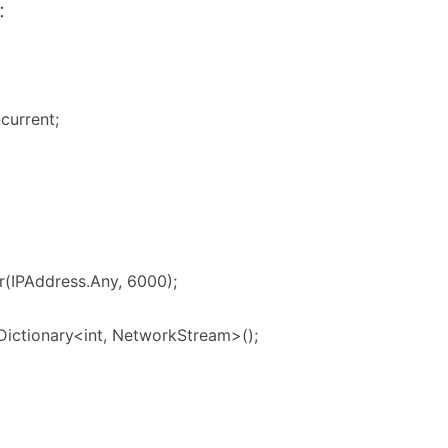
）：
current;
r(IPAddress.Any, 6000);
Dictionary<int, NetworkStream>();