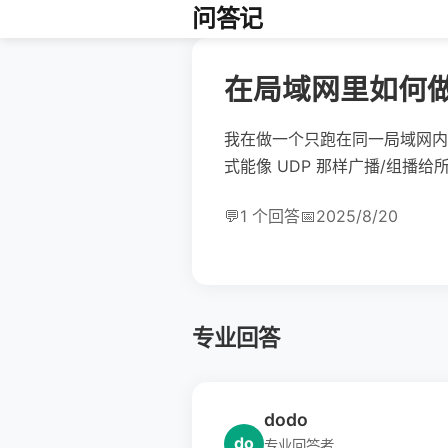
问答记
在局域网里如何做
我在做一个只跑在同一局域网内
式能像 UDP 那样广播/组播给
💬
1 个回答
📅
2025/8/20
专业回答
dodo
do
专业回答者