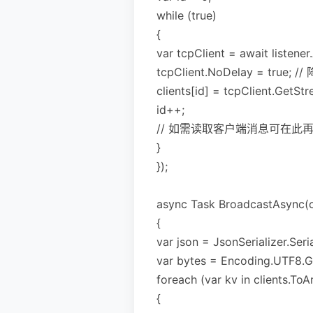
while (true)
{
var tcpClient = await listene
tcpClient.NoDelay = true; 
clients[id] = tcpClient.GetStr
id++;
// 如需读取客户端消息可在此
}
});
async Task BroadcastAsync(o
{
var json = JsonSerializer
var bytes = Encoding.UTF8.Ge
foreach (var kv in clients.ToA
{