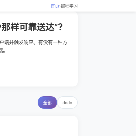
首页
›
编程学习
P那样可靠送达”？
客户端并触发响应。有没有一种方
端。
dodo
全部