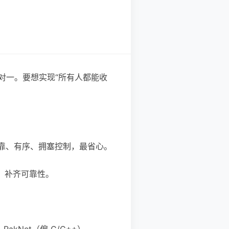
一对一。要想实现“所有人都能收
可靠、有序、拥塞控制，最省心。
制，补齐可靠性。
RakNet（偏 C/C++）。