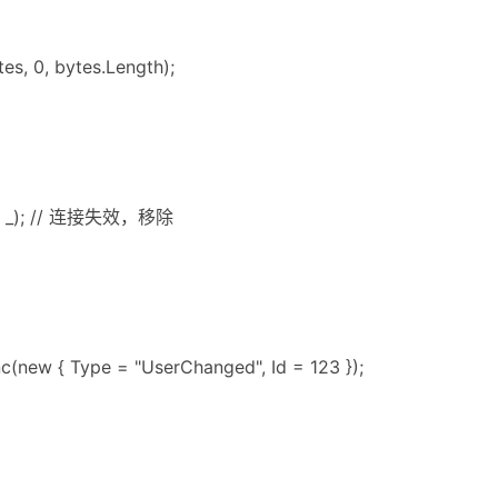
es, 0, bytes.Length);
 out _); // 连接失效，移除
new { Type = "UserChanged", Id = 123 });