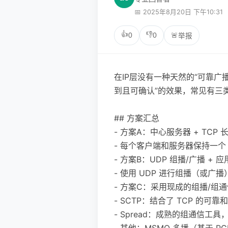
📅 2025年8月20日 下午10:31
👍
👎
0
0
🚨
举报
在IP层没有一种天然的“可靠广
到且可确认”的效果，常见有三
## 方案汇总
- 方案A：中心服务器 + TC
- 每个客户端和服务器保持一个
- 方案B：UDP 组播/广播 +
- 使用 UDP 进行组播（或
- 方案C：采用现成的组播/组
- SCTP：结合了 TCP 的可靠
- Spread：成熟的组通信工具，
- 其他：MSMQ 多播（基于 PG