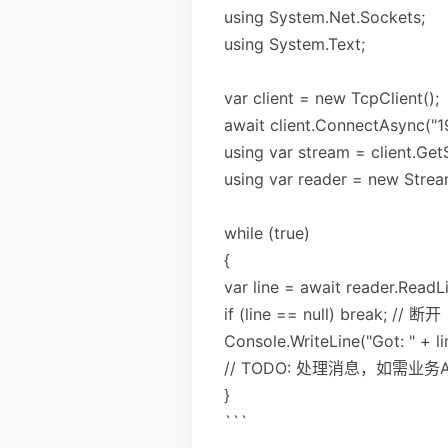
using System.Net.Sockets;
using System.Text;
var client = new TcpClient();
await client.ConnectAsync("1
using var stream = client.Get
using var reader = new Stre
while (true)
{
var line = await reader.ReadL
if (line == null) break; // 断开
Console.WriteLine("Got: " + li
// TODO: 处理消息，如需
}
```