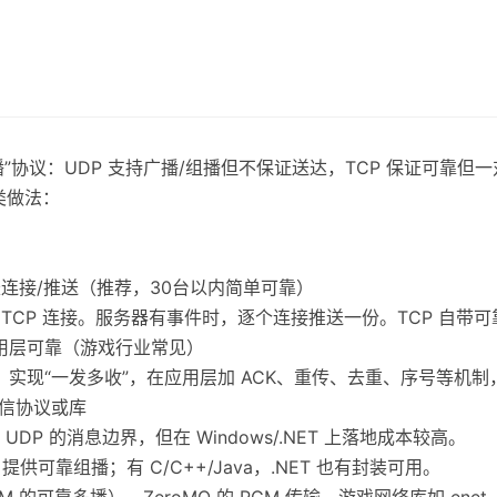
播”协议：UDP 支持广播/组播但不保证送达，TCP 保证可靠但
类做法：
P 长连接/推送（推荐，30台以内简单可靠）
 TCP 连接。服务器有事件时，逐个连接推送一份。TCP 自带
 应用层可靠（游戏行业常见）
广播）实现“一发多收”，在应用层加 ACK、重传、去重、序号等机
通信协议或库
和 UDP 的消息边界，但在 Windows/.NET 上落地成本较高。
提供可靠组播；有 C/C++/Java，.NET 也有封装可用。
M 的可靠多播）、ZeroMQ 的 PGM 传输、游戏网络库如 enet、