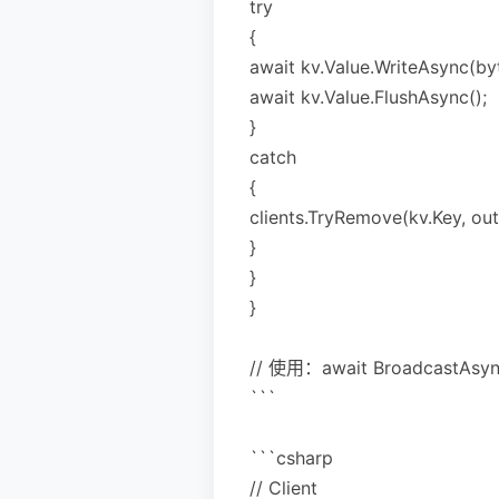
try
{
await kv.Value.WriteAsync(byt
await kv.Value.FlushAsync();
}
catch
{
clients.TryRemove(kv.Key,
}
}
}
// 使用：await BroadcastAsync(
```
```csharp
// Client