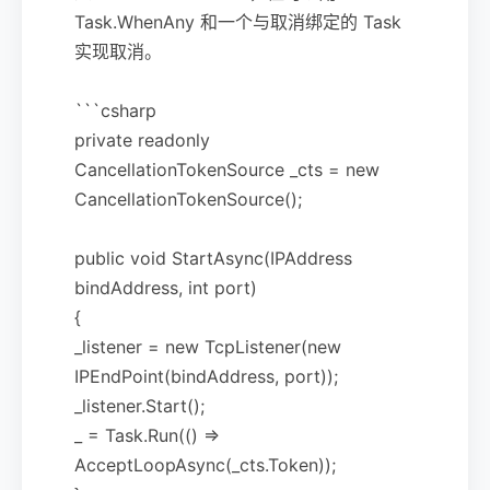
Task.WhenAny 和一个与取消绑定的 Task
实现取消。
```csharp
private readonly
CancellationTokenSource _cts = new
CancellationTokenSource();
public void StartAsync(IPAddress
bindAddress, int port)
{
_listener = new TcpListener(new
IPEndPoint(bindAddress, port));
_listener.Start();
_ = Task.Run(() =>
AcceptLoopAsync(_cts.Token));