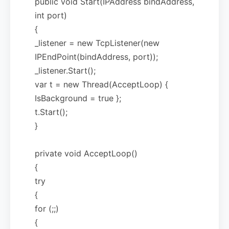
public void Start(IPAddress bindAddress,
int port)
{
_listener = new TcpListener(new
IPEndPoint(bindAddress, port));
_listener.Start();
var t = new Thread(AcceptLoop) {
IsBackground = true };
t.Start();
}
private void AcceptLoop()
{
try
{
for (;;)
{