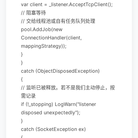
var client = _listener.AcceptTcpClient();
// 阻塞等待
// 交给线程池或自有任务队列处理
pool.AddJob(new
ConnectionHandler(client,
mappingStrategy));
}
}
catch (ObjectDisposedException)
{
// 监听已被释放。若不是我们主动停止，按
需记录
if (!_stopping) LogWarn("listener
disposed unexpectedly");
}
catch (SocketException ex)
{