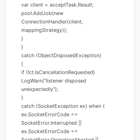
var client = acceptTask.Result;
pool.AddJob(new
ConnectionHandler(client,
mappingStrategy));
}
}
catch (ObjectDisposedException)
{
if (!ct.IsCancellationRequested)
LogWarn("listener disposed
unexpectedly");
}
catch (SocketException ex) when (
ex.SocketErrorCode ==
SocketError.Interrupted ||
ex.SocketErrorCode ==
SocketError.OperationAborted ||