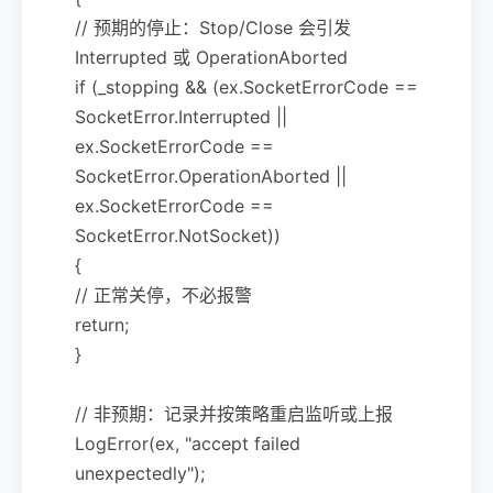
// 预期的停止：Stop/Close 会引发
Interrupted 或 OperationAborted
if (_stopping && (ex.SocketErrorCode ==
SocketError.Interrupted ||
ex.SocketErrorCode ==
SocketError.OperationAborted ||
ex.SocketErrorCode ==
SocketError.NotSocket))
{
// 正常关停，不必报警
return;
}
// 非预期：记录并按策略重启监听或上报
LogError(ex, "accept failed
unexpectedly");