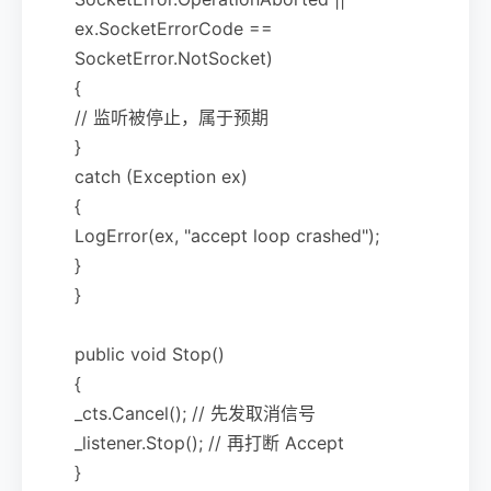
ex.SocketErrorCode ==
SocketError.NotSocket)
{
// 监听被停止，属于预期
}
catch (Exception ex)
{
LogError(ex, "accept loop crashed");
}
}
public void Stop()
{
_cts.Cancel(); // 先发取消信号
_listener.Stop(); // 再打断 Accept
}