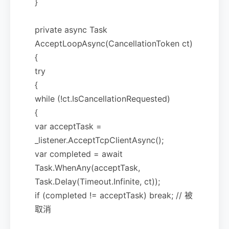
}
private async Task
AcceptLoopAsync(CancellationToken ct)
{
try
{
while (!ct.IsCancellationRequested)
{
var acceptTask =
_listener.AcceptTcpClientAsync();
var completed = await
Task.WhenAny(acceptTask,
Task.Delay(Timeout.Infinite, ct));
if (completed != acceptTask) break; // 被
取消