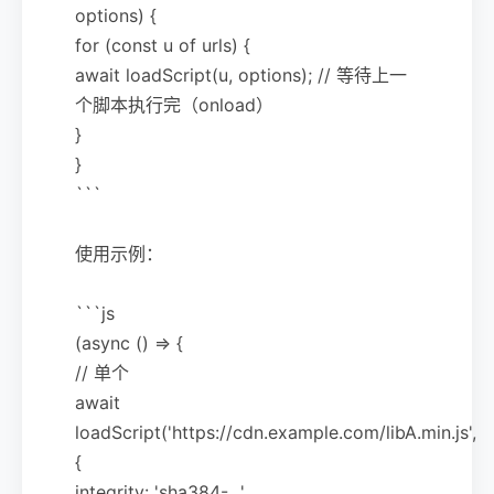
options) {
for (const u of urls) {
await loadScript(u, options); // 等待上一
个脚本执行完（onload）
}
}
```
使用示例：
```js
(async () => {
// 单个
await
loadScript('https://cdn.example.com/libA.min.js',
{
integrity: 'sha384-...',