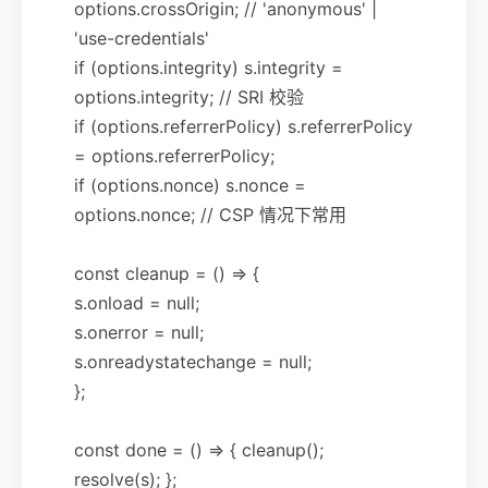
options.crossOrigin; // 'anonymous' |
'use-credentials'
if (options.integrity) s.integrity =
options.integrity; // SRI 校验
if (options.referrerPolicy) s.referrerPolicy
= options.referrerPolicy;
if (options.nonce) s.nonce =
options.nonce; // CSP 情况下常用
const cleanup = () => {
s.onload = null;
s.onerror = null;
s.onreadystatechange = null;
};
const done = () => { cleanup();
resolve(s); };