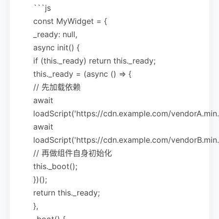
```js
const MyWidget = {
_ready: null,
async init() {
if (this._ready) return this._ready;
this._ready = (async () => {
// 先加载依赖
await
loadScript('https://cdn.example.com/vendorA.min.j
await
loadScript('https://cdn.example.com/vendorB.min.j
// 再做组件自身初始化
this._boot();
})();
return this._ready;
},
_boot() {