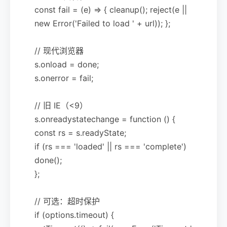
const fail = (e) => { cleanup(); reject(e ||
new Error('Failed to load ' + url)); };
// 现代浏览器
s.onload = done;
s.onerror = fail;
// 旧 IE（<9）
s.onreadystatechange = function () {
const rs = s.readyState;
if (rs === 'loaded' || rs === 'complete')
done();
};
// 可选：超时保护
if (options.timeout) {