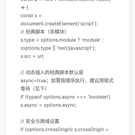
=> {
const s =
document.createElement('script');
// 经典脚本（非模块）
s.type = options.module ? 'module' :
(options.type || 'text/javascript');
s.src = url;
// 动态插入的经典脚本默认是
async=true；如需按顺序执行，建议用链式
等待（见下）
if (typeof options.async === 'boolean')
s.async = options.async;
// 安全与跨域设置
if (options.crossOrigin) s.crossOrigin =