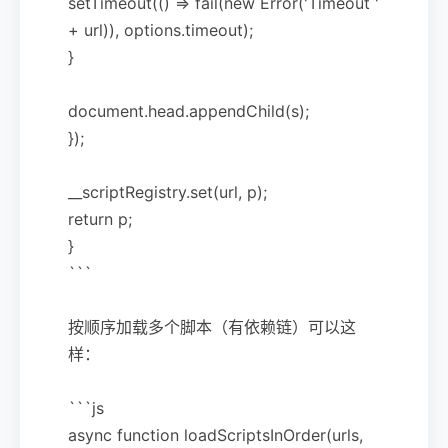
setTimeout(() => fail(new Error('Timeout '
+ url)), options.timeout);
}
document.head.appendChild(s);
});
__scriptRegistry.set(url, p);
return p;
}
```
按顺序加载多个脚本（有依赖链）可以这
样：
```js
async function loadScriptsInOrder(urls,