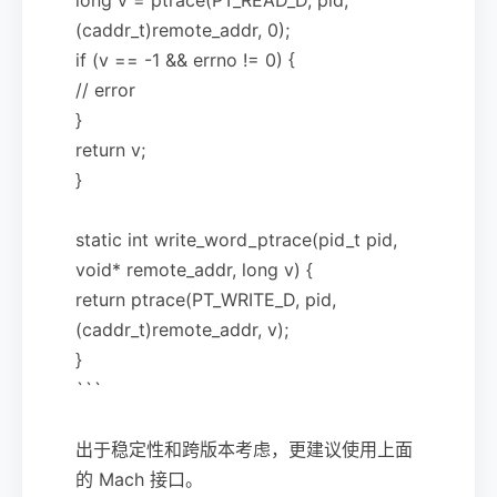
(caddr_t)remote_addr, 0);
if (v == -1 && errno != 0) {
// error
}
return v;
}
static int write_word_ptrace(pid_t pid,
void* remote_addr, long v) {
return ptrace(PT_WRITE_D, pid,
(caddr_t)remote_addr, v);
}
```
出于稳定性和跨版本考虑，更建议使用上面
的 Mach 接口。