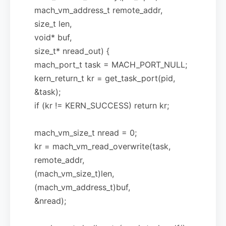
mach_vm_address_t remote_addr,
size_t len,
void* buf,
size_t* nread_out) {
mach_port_t task = MACH_PORT_NULL;
kern_return_t kr = get_task_port(pid,
&task);
if (kr != KERN_SUCCESS) return kr;
mach_vm_size_t nread = 0;
kr = mach_vm_read_overwrite(task,
remote_addr,
(mach_vm_size_t)len,
(mach_vm_address_t)buf,
&nread);