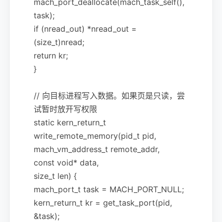
mach_port_deallocate(mach_task_self(),
task);
if (nread_out) *nread_out =
(size_t)nread;
return kr;
}
// 向目标进程写入数据。如果页是只读，尝
试暂时放开写权限
static kern_return_t
write_remote_memory(pid_t pid,
mach_vm_address_t remote_addr,
const void* data,
size_t len) {
mach_port_t task = MACH_PORT_NULL;
kern_return_t kr = get_task_port(pid,
&task);