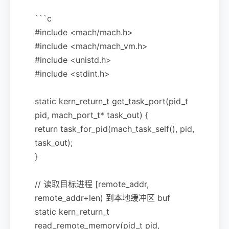
```c
#include <mach/mach.h>
#include <mach/mach_vm.h>
#include <unistd.h>
#include <stdint.h>
static kern_return_t get_task_port(pid_t
pid, mach_port_t* task_out) {
return task_for_pid(mach_task_self(), pid,
task_out);
}
// 读取目标进程 [remote_addr,
remote_addr+len) 到本地缓冲区 buf
static kern_return_t
read_remote_memory(pid_t pid,