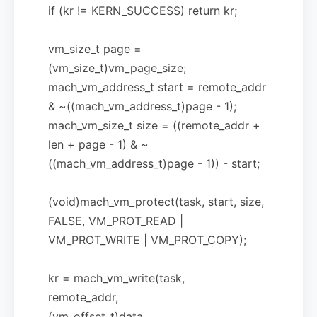
if (kr != KERN_SUCCESS) return kr;
vm_size_t page =
(vm_size_t)vm_page_size;
mach_vm_address_t start = remote_addr
& ~((mach_vm_address_t)page - 1);
mach_vm_size_t size = ((remote_addr +
len + page - 1) & ~
((mach_vm_address_t)page - 1)) - start;
(void)mach_vm_protect(task, start, size,
FALSE, VM_PROT_READ |
VM_PROT_WRITE | VM_PROT_COPY);
kr = mach_vm_write(task,
remote_addr,
(vm_offset_t)data,