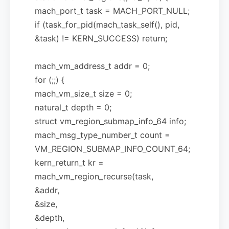
mach_port_t task = MACH_PORT_NULL;
if (task_for_pid(mach_task_self(), pid,
&task) != KERN_SUCCESS) return;
mach_vm_address_t addr = 0;
for (;;) {
mach_vm_size_t size = 0;
natural_t depth = 0;
struct vm_region_submap_info_64 info;
mach_msg_type_number_t count =
VM_REGION_SUBMAP_INFO_COUNT_64;
kern_return_t kr =
mach_vm_region_recurse(task,
&addr,
&size,
&depth,