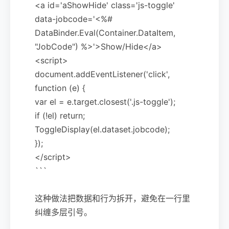
<a id='aShowHide' class='js-toggle'
data-jobcode='<%#
DataBinder.Eval(Container.DataItem,
"JobCode") %>'>Show/Hide</a>
<script>
document.addEventListener('click',
function (e) {
var el = e.target.closest('.js-toggle');
if (!el) return;
ToggleDisplay(el.dataset.jobcode);
});
</script>
```
这种做法把数据和行为拆开，避免在一行里
纠缠多层引号。