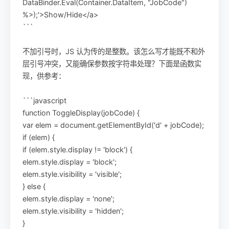
DataBinder.Eval(Container.DataItem, "JobCode")
%>);'>Show/Hide</a>
```
不加引号时，JS 认为传的是整数。该怎么写才能既不和外
层引号冲突，又能确保参数按字符串处理？下面是函数实
现，供参考：
```javascript
function ToggleDisplay(jobCode) {
var elem = document.getElementById('d' + jobCode);
if (elem) {
if (elem.style.display != 'block') {
elem.style.display = 'block';
elem.style.visibility = 'visible';
} else {
elem.style.display = 'none';
elem.style.visibility = 'hidden';
}