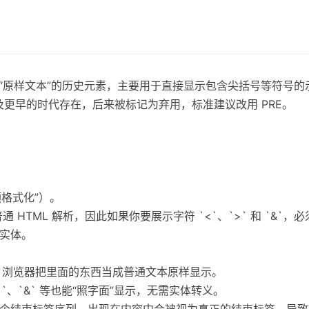
来展示“原样文本”的历史元素，主要用于直接显示包含尖括号等符号
3.2 及更早的时代存在，后来被标记为弃用，标准建议改用 PRE。
预格式化”）。
通 HTML 解析，因此如果你要展示字符 `<`、`>` 和 `&`，必须写
或实体。
解析，浏览器把里面的东西当成普通文本原样显示。
iv>`、`&` 等也能“照字面”显示，无需实体转义。
p>` 这个结束标签序列，出现在内容中会被视为真正的结束标签，导