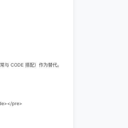
。
E（常与 CODE 搭配）作为替代。
ode></pre>