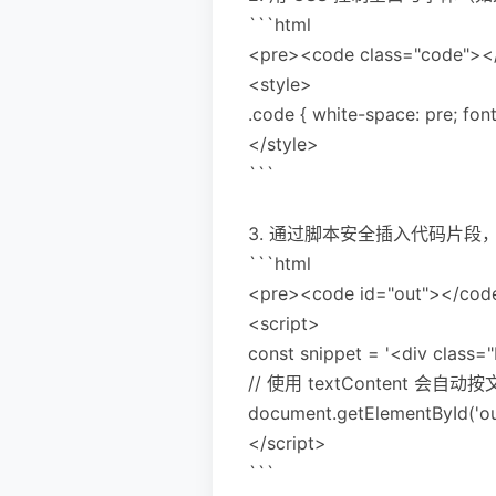
```html
<pre><code class="code"><
<style>
.code { white-space: pre; fo
</style>
```
3. 通过脚本安全插入代码片段
```html
<pre><code id="out"></cod
<script>
const snippet = '<div class
// 使用 textContent 会
document.getElementById('out
</script>
```