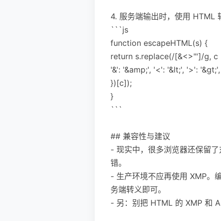
4. 服务端输出时，使用 HTML
```js
function escapeHTML(s) {
return s.replace(/[&<>"']/g, c 
'&': '&amp;', '<': '&lt;', '>': '&gt;'
})[c]);
}
```
## 兼容性与建议
- 现实中，很多浏览器还保留了
错。
- 生产环境不应再使用 XMP。编
务端转义即可。
- 另：别把 HTML 的 XMP 和 A