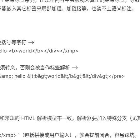
P 里不能嵌入其它标签来局部加粗、加链接等，也谈不上语义标注。
括号等字符 -->
ello <b>world</b></div></xmp>
必须转义，否则会被当作标签解析 -->
amp; hello &lt;b&gt;world&lt;/b&gt;&lt;/div&gt;</pre>
，和常规的 HTML 解析模型不一致，解析器要加入特殊分支（尤其要小
`</xmp>`（包括拼接或用户输入），就会提前闭合，容易踩坑。