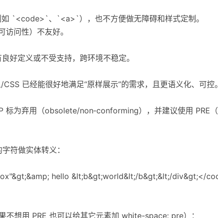
如 `<code>`、`<a>`），也不方便做无障碍和样式定制。
、可访问性）不友好。
境中没有良好定义或不受支持，跨环境不稳定。
体转义/CSS 已经能很好地满足“原样展示”的需求，且更语义化、可控
为弃用（obsolete/non‑conforming），并建议使用 PR
需要的字符做实体转义：
x"&gt;&amp; hello &lt;b&gt;world&lt;/b&gt;&lt;/div&gt;</c
不想用 PRE 也可以给其它元素加 white-space: pre）：