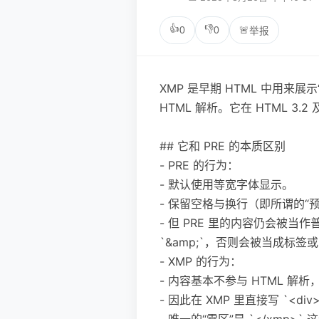
👍
👎
0
0
🚨
举报
XMP 是早期 HTML 中用
HTML 解析。它在 HTML 
## 它和 PRE 的本质区别
- PRE 的行为：
- 默认使用等宽字体显示。
- 保留空格与换行（即所谓的“
- 但 PRE 里的内容仍会被当作普
`&amp;`，否则会被当成标签
- XMP 的行为：
- 内容基本不参与 HTML 
- 因此在 XMP 里直接写 `<d
- 唯一的“雷区”是 `</xm