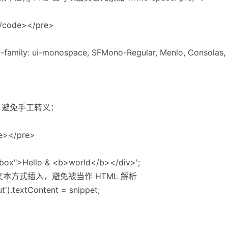
/code></pre>
nt-family: ui-monospace, SFMono-Regular, Menlo, Consolas
，避免手工转义：
e></pre>
="box">Hello & <b>world</b></div>';
自动按文本方式插入，避免被当作 HTML 解析
').textContent = snippet;