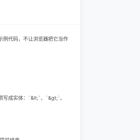
的示例代码，不让浏览器把它当作
成实体：`&lt;`、`&gt;`、
致提前结束。