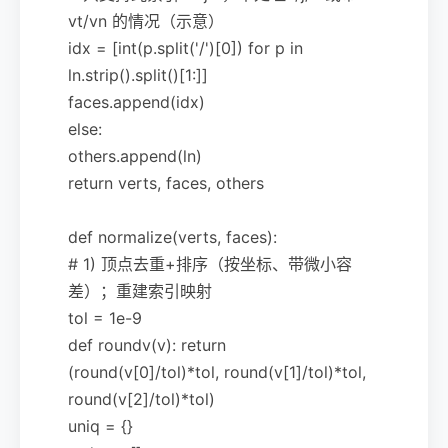
vt/vn 的情况（示意）
idx = [int(p.split('/')[0]) for p in
ln.strip().split()[1:]]
faces.append(idx)
else:
others.append(ln)
return verts, faces, others
def normalize(verts, faces):
# 1) 顶点去重+排序（按坐标、带微小容
差）；重建索引映射
tol = 1e-9
def roundv(v): return
(round(v[0]/tol)*tol, round(v[1]/tol)*tol,
round(v[2]/tol)*tol)
uniq = {}