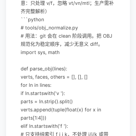
意：只处理 v/f，忽略 vt/vn/mtl；生产需补
齐完整解析）
```python
# tools/obj_normalize.py
# 用法：git 会在 clean 阶段调用。把 OBJ
规范化为稳定顺序，减少无意义 diff。
import sys, math
def parse_obj(lines):
verts, faces, others = [], [], []
for ln in lines:
if ln.startswith('v '):
parts = ln.strip().split()
verts.append(tuple(float(x) for x in
parts[1:4]))
elif ln.startswith('f '):
# 只支持纯索引 f i j k，不处理 i/j/k 或带