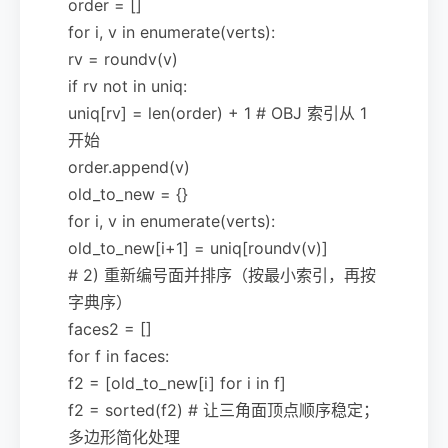
order = []
for i, v in enumerate(verts):
rv = roundv(v)
if rv not in uniq:
uniq[rv] = len(order) + 1 # OBJ 索引从 1
开始
order.append(v)
old_to_new = {}
for i, v in enumerate(verts):
old_to_new[i+1] = uniq[roundv(v)]
# 2) 重新编号面并排序（按最小索引，再按
字典序）
faces2 = []
for f in faces:
f2 = [old_to_new[i] for i in f]
f2 = sorted(f2) # 让三角面顶点顺序稳定；
多边形简化处理