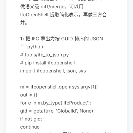
做语义级 diff/merge。可以用
IfcOpenShell 提取简化表示，再做三方合
并。
1) 把 IFC 导出为按 GUID 排序的 JSON
```python
# tools/ifc_to_json.py
# pip install ifcopenshell
import ifcopenshell, json, sys
m = ifcopenshell.open(sys.argv[1])
out = {}
for e in m.by_type('IfcProduct'):
gid = getattr(e, 'GlobalId', None)
if not gid:
continue