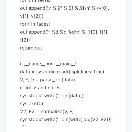
out.append('v %.9f %.9f %.9f\n' % (v[0],
v[1], v[2]))
for f in faces:
out.append('f %d %d %d\n' % (f[0], f[1],
f[2]))
return out
if __name__ == '__main__':
data = sys.stdin.read().splitlines(True)
V, F, O = parse_obj(data)
if not V and not F:
sys.stdout.write(''.join(data))
sys.exit(0)
V2, F2 = normalize(V, F)
sys.stdout.write(''.join(write_obj(V2, F2)))
```