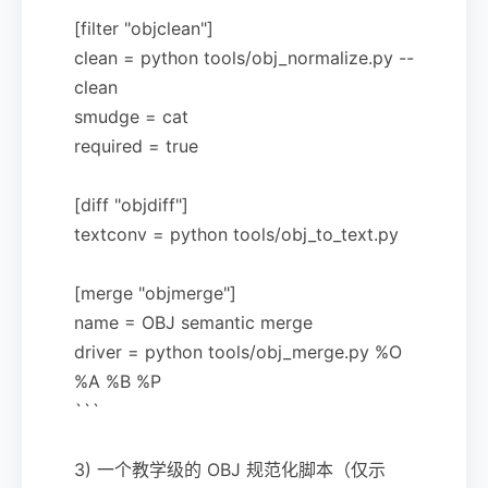
[filter "objclean"]
clean = python tools/obj_normalize.py --
clean
smudge = cat
required = true
[diff "objdiff"]
textconv = python tools/obj_to_text.py
[merge "objmerge"]
name = OBJ semantic merge
driver = python tools/obj_merge.py %O
%A %B %P
```
3) 一个教学级的 OBJ 规范化脚本（仅示