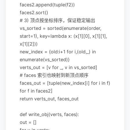
faces2.append(tuple(f2))
faces2.sort()
# 3) 顶点按坐标排序，保证稳定输出
vs_sorted = sorted(enumerate(order,
start=1), key=lambda x: (x[1][0], x[1][1],
x[1][2]))
new_index = {old:i+1 for i,(old,_) in
enumerate(vs_sorted)}
verts_out = [v for _, v in vs_sorted]
# faces 索引也映射到新顶点顺序
faces_out = [tuple(new_index[i] for i in f)
for f in faces2]
return verts_out, faces_out
def write_obj(verts, faces):
out = []
for v in verts: