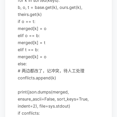
for k in sorted(keys):
b, o, t = base.get(k), ours.get(k),
theirs.get(k)
if o == t:
merged[k] = o
elif o == b:
merged[k] = t
elif t == b:
merged[k] = o
else:
# 两边都改了，记冲突，待人工处理
conflicts.append(k)
print(json.dumps(merged,
ensure_ascii=False, sort_keys=True,
indent=2), file=sys.stdout)
if conflicts: