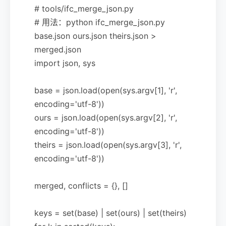
# tools/ifc_merge_json.py
# 用法：python ifc_merge_json.py
base.json ours.json theirs.json >
merged.json
import json, sys
base = json.load(open(sys.argv[1], 'r',
encoding='utf-8'))
ours = json.load(open(sys.argv[2], 'r',
encoding='utf-8'))
theirs = json.load(open(sys.argv[3], 'r',
encoding='utf-8'))
merged, conflicts = {}, []
keys = set(base) | set(ours) | set(theirs)