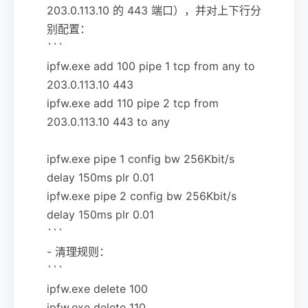
203.0.113.10 的 443 端口），并对上下行分
别配置：
```
ipfw.exe add 100 pipe 1 tcp from any to
203.0.113.10 443
ipfw.exe add 110 pipe 2 tcp from
203.0.113.10 443 to any
ipfw.exe pipe 1 config bw 256Kbit/s
delay 150ms plr 0.01
ipfw.exe pipe 2 config bw 256Kbit/s
delay 150ms plr 0.01
```
- 清理规则：
```
ipfw.exe delete 100
ipfw.exe delete 110