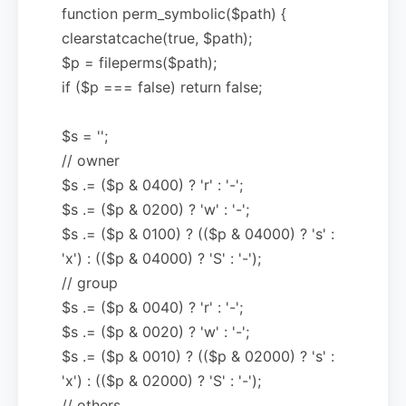
function perm_symbolic($path) {
clearstatcache(true, $path);
$p = fileperms($path);
if ($p === false) return false;
$s = '';
// owner
$s .= ($p & 0400) ? 'r' : '-';
$s .= ($p & 0200) ? 'w' : '-';
$s .= ($p & 0100) ? (($p & 04000) ? 's' :
'x') : (($p & 04000) ? 'S' : '-');
// group
$s .= ($p & 0040) ? 'r' : '-';
$s .= ($p & 0020) ? 'w' : '-';
$s .= ($p & 0010) ? (($p & 02000) ? 's' :
'x') : (($p & 02000) ? 'S' : '-');
// others