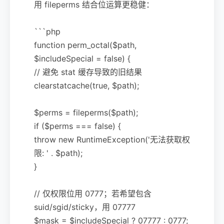
用 fileperms 结合位运算更稳健：
```php
function perm_octal($path,
$includeSpecial = false) {
// 避免 stat 缓存导致的旧结果
clearstatcache(true, $path);
$perms = fileperms($path);
if ($perms === false) {
throw new RuntimeException('无法获取权
限: ' . $path);
}
// 仅权限位用 0777；若希望包含
suid/sgid/sticky，用 07777
$mask = $includeSpecial ? 07777 : 0777;