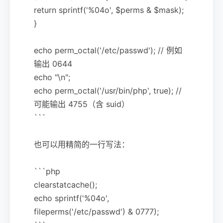
return sprintf('%04o', $perms & $mask);
}
echo perm_octal('/etc/passwd'); // 例如
输出 0644
echo "\n";
echo perm_octal('/usr/bin/php', true); //
可能输出 4755（含 suid）
```
也可以用精简的一行写法：
```php
clearstatcache();
echo sprintf('%04o',
fileperms('/etc/passwd') & 0777);