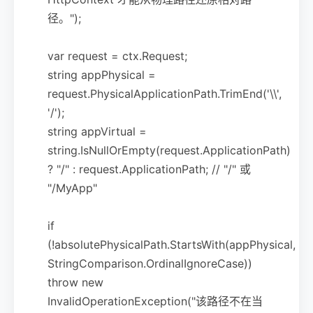
径。");
var request = ctx.Request;
string appPhysical =
request.PhysicalApplicationPath.TrimEnd('\\',
'/');
string appVirtual =
string.IsNullOrEmpty(request.ApplicationPath)
? "/" : request.ApplicationPath; // "/" 或
"/MyApp"
if
(!absolutePhysicalPath.StartsWith(appPhysical,
StringComparison.OrdinalIgnoreCase))
throw new
InvalidOperationException("该路径不在当