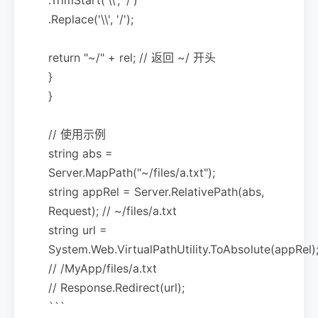
.Replace('\\', '/');
return "~/" + rel; // 返回 ~/ 开头
}
}
// 使用示例
string abs =
Server.MapPath("~/files/a.txt");
string appRel = Server.RelativePath(abs,
Request); // ~/files/a.txt
string url =
System.Web.VirtualPathUtility.ToAbsolute(appRel)
// /MyApp/files/a.txt
// Response.Redirect(url);
```