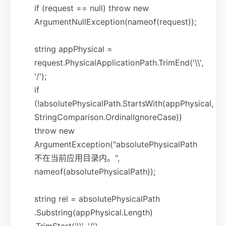
if (request == null) throw new
ArgumentNullException(nameof(request));
string appPhysical =
request.PhysicalApplicationPath.TrimEnd('\\',
'/');
if
(!absolutePhysicalPath.StartsWith(appPhysical,
StringComparison.OrdinalIgnoreCase))
throw new
ArgumentException("absolutePhysicalPath
不在当前应用目录内。",
nameof(absolutePhysicalPath));
string rel = absolutePhysicalPath
.Substring(appPhysical.Length)
.TrimStart('\\', '/')