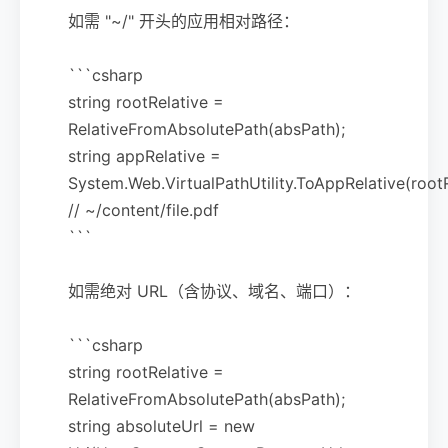
如需 "~/" 开头的应用相对路径：
```csharp
string rootRelative =
RelativeFromAbsolutePath(absPath);
string appRelative =
System.Web.VirtualPathUtility.ToAppRelative(rootR
// ~/content/file.pdf
```
如需绝对 URL（含协议、域名、端口）：
```csharp
string rootRelative =
RelativeFromAbsolutePath(absPath);
string absoluteUrl = new