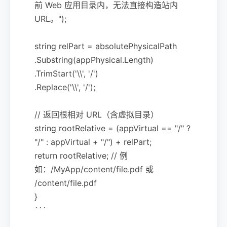
前 Web 应用目录内，无法直接构造站内
URL。");
string relPart = absolutePhysicalPath
.Substring(appPhysical.Length)
.TrimStart('\\', '/')
.Replace('\\', '/');
// 返回根相对 URL（含虚拟目录）
string rootRelative = (appVirtual == "/" ?
"/" : appVirtual + "/") + relPart;
return rootRelative; // 例
如：/MyApp/content/file.pdf 或
/content/file.pdf
}
```