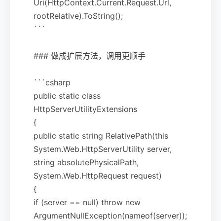
Uri(HttpContext.Current.Request.Url,
rootRelative).ToString();
```
### 做成扩展方法，调用更顺手
```csharp
public static class
HttpServerUtilityExtensions
{
public static string RelativePath(this
System.Web.HttpServerUtility server,
string absolutePhysicalPath,
System.Web.HttpRequest request)
{
if (server == null) throw new
ArgumentNullException(nameof(server));