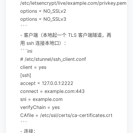
/etc/letsencrypt/live/example.com/privkey.pem
options = NO_SSLv2
options = NO_SSLv3
```
- 客户端（本地起一个 TLS 客户端隧道，再
用 ssh 连接本地口）：
```ini
# /etc/stunnel/ssh_client.conf
client = yes
[ssh]
accept = 127.0.0.1:2222
connect = example.com:443
sni = example.com
verifyChain = yes
CAfile = /etc/ssl/certs/ca-certificates.crt
```
- 连接：