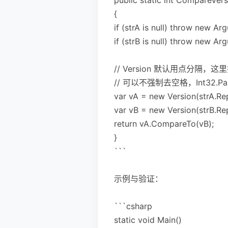
{
if (strA is null) throw new A
if (strB is null) throw new A
// Version 默认用点分隔
// 可以不强制去空格，Int32.
var vA = new Version(strA.Replac
var vB = new Version(strB.Replac
return vA.CompareTo(vB);
}
```
示例与验证：
```csharp
static void Main()