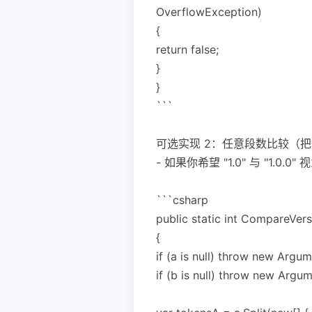
OverflowException)
{
return false;
}
}
```
可选实现 2：任意段数比较（把
- 如果你希望 "1.0" 与 "1.
```csharp
public static int CompareVersi
{
if (a is null) throw new Argu
if (b is null) throw new Arg