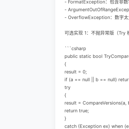
- FormatException：包含非数字
- ArgumentOutOfRangeExc
- OverflowException：数
可选实现 1：不抛异常版（Try
```csharp
public static bool TryCompareV
{
result = 0;
if (a == null || b == null) retur
try
{
result = CompareVersions(a, 
return true;
}
catch (Exception ex) when (e