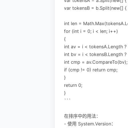
var tokensA = a.Split(new[] { '
var tokensB = b.Split(new[] { '
int len = Math.Max(tokensA.L
for (int i = 0; i < len; i++)
{
int av = i < tokensA.Length ?
int bv = i < tokensB.Length ? 
int cmp = av.CompareTo(bv);
if (cmp != 0) return cmp;
}
return 0;
}
```
在排序中的用法：
- 使用 System.Version：