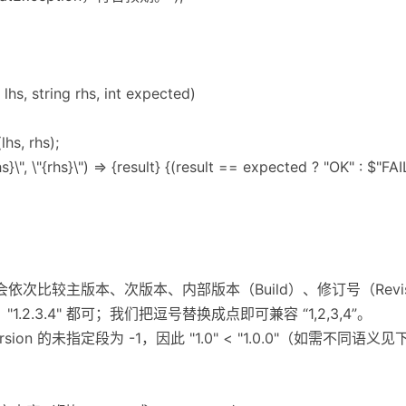
 lhs, string rhs, int expected)
hs, rhs);
s}\", \"{rhs}\") => {result} {(result == expected ? "OK" : $"F
o 会依次比较主版本、次版本、内部版本（Build）、修订号（Revis
.3"、"1.2.3.4" 都可；我们把逗号替换成点即可兼容 “1,2,3,4”。
on 的未指定段为 -1，因此 "1.0" < "1.0.0"（如需不同语义