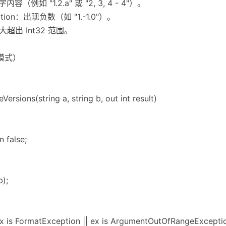
内容（例如 "1.2.a" 或 "2, 3, 4 - 4"）。
eption：出现负数（如 "1.-1.0"）。
字太大超出 Int32 范围。
 模式）
ersions(string a, string b, out int result)
n false;
b);
x is FormatException || ex is ArgumentOutOfRangeException