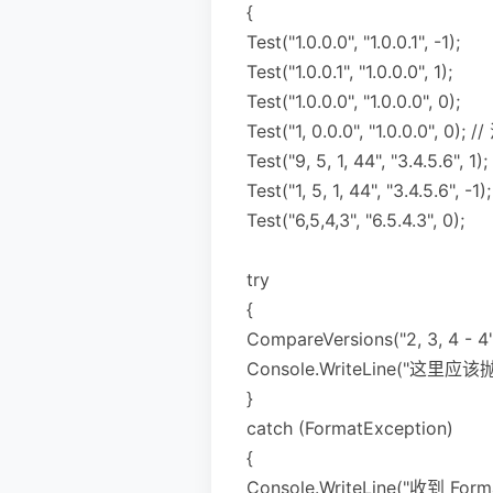
{
Test("1.0.0.0", "1.0.0.1", -1);
Test("1.0.0.1", "1.0.0.0", 1);
Test("1.0.0.0", "1.0.0.0", 0);
Test("1, 0.0.0", "1.0.0.0",
Test("9, 5, 1, 44", "3.4.5.6", 1);
Test("1, 5, 1, 44", "3.4.5.6", -1);
Test("6,5,4,3", "6.5.4.3", 0);
try
{
CompareVersions("2, 3, 4 - 4",
Console.WriteLine("这里
}
catch (FormatException)
{
Console.WriteLine("收到 Fo