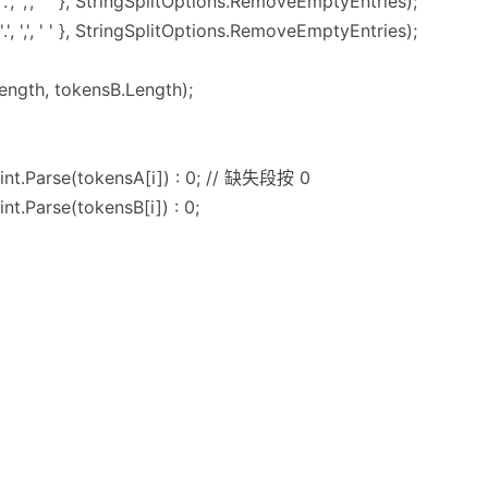
.', ',', ' ' }, StringSplitOptions.RemoveEmptyEntries);
.', ',', ' ' }, StringSplitOptions.RemoveEmptyEntries);
ength, tokensB.Length);
 int.Parse(tokensA[i]) : 0; // 缺失段按 0
int.Parse(tokensB[i]) : 0;