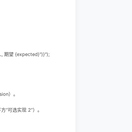
AIL, 期望 {expected}")}");
ion）。
见下方“可选实现 2”）。