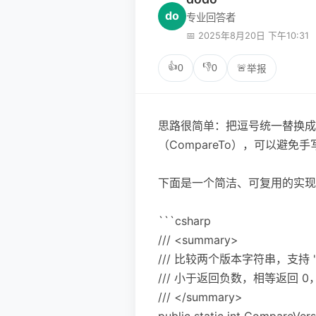
do
专业回答者
📅 2025年8月20日 下午10:31
👍
👎
0
0
🚨
举报
思路很简单：把逗号统一替换成点，再交
（CompareTo），可以避
下面是一个简洁、可复用的实现
```csharp
/// <summary>
/// 比较两个版本字符串，支持 "1,
/// 小于返回负数，相等返回 
/// </summary>
public static int CompareVersi