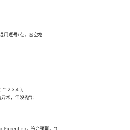
 0); // 混用逗号/点，含空格
 "1,2,3,4");
应该抛异常，但没抛");
rmatException，符合预期。");