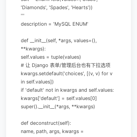
'Diamonds', 'Spades', 'Hearts'))
'''
description = 'MySQL ENUM'
def __init__(self, *args, values=(),
**kwargs):
self.values = tuple(values)
# 让 Django 表单/管理后台也有下拉选项
kwargs.setdefault('choices', [(v, v) for v
in self.values])
if 'default' not in kwargs and self.values:
kwargs['default'] = self.values[0]
super().__init__(*args, **kwargs)
def deconstruct(self):
name, path, args, kwargs =