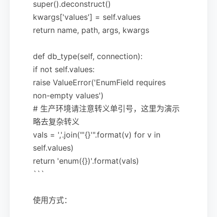
super().deconstruct()
kwargs['values'] = self.values
return name, path, args, kwargs
def db_type(self, connection):
if not self.values:
raise ValueError('EnumField requires
non-empty values')
# 生产环境请注意转义单引号，这里为演示
略去复杂转义
vals = ','.join("'{}'".format(v) for v in
self.values)
return 'enum({})'.format(vals)
```
使用方式：