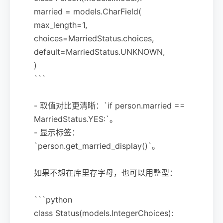
married = models.CharField(
max_length=1,
choices=MarriedStatus.choices,
default=MarriedStatus.UNKNOWN,
)
```
- 取值对比更清晰：`if person.married ==
MarriedStatus.YES:`。
- 显示标签：
`person.get_married_display()`。
如果不想在库里存字母，也可以用整型：
```python
class Status(models.IntegerChoices):