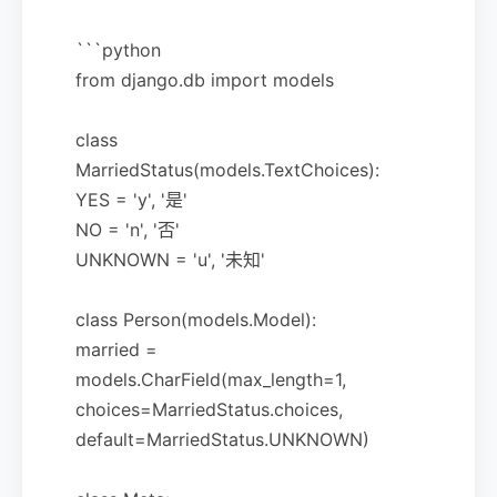
```python
from django.db import models
class
MarriedStatus(models.TextChoices):
YES = 'y', '是'
NO = 'n', '否'
UNKNOWN = 'u', '未知'
class Person(models.Model):
married =
models.CharField(max_length=1,
choices=MarriedStatus.choices,
default=MarriedStatus.UNKNOWN)