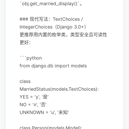
`obj.get_married_display()`。
### 现代写法：TextChoices /
IntegerChoices（Django 3.0+）
更推荐用内置的枚举类，类型安全且可读性
更好：
```python
from django.db import models
class
MarriedStatus(models.TextChoices):
YES = 'y', '是'
NO = 'n', '否'
UNKNOWN = 'u', '未知'
class Person(models.Model):