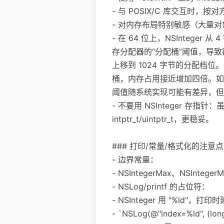
- 与 POSIX/C 库交互时，按对方要
- 对内存布局特别敏感（大量
- 在 64 位上，NSIntege
存分配器的“分配桶”阈值，导致额
上移到 1024 字节的分配档位。
桶，内存占用接近增加四倍。如果把
阈值随系统实现可能有差异，但
- 不要用 NSInteger 存指
intptr_t/uintptr_t，更稳妥。
### 打印/常量/格式化的注意点
- 边界常量：
- NSIntegerMax、NSInteger
- NSLog/printf 的占位符：
- NSInteger 用 "%ld"，打
- `NSLog(@"index=%ld", (long