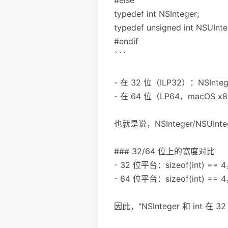
typedef int NSInteger;
typedef unsigned int NSUInte
#endif
```
- 在 32 位（ILP32）：NSInte
- 在 64 位（LP64，macOS x8
也就是说，NSInteger/NSUI
### 32/64 位上的宽度对比
- 32 位平台：sizeof(int) ==
- 64 位平台：sizeof(int) ==
因此，"NSInteger 和 int 