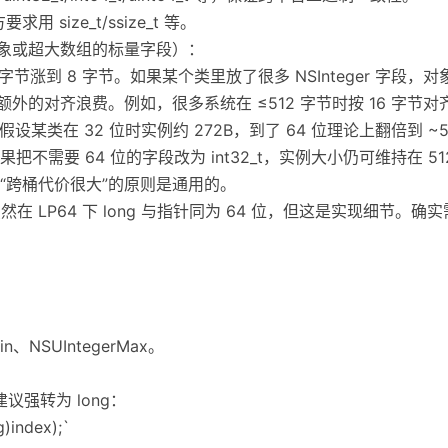
求用 size_t/ssize_t 等。
对象或超大数组的标量字段）：
r 从 4 字节涨到 8 字节。如果某个类里放了很多 NSInteger 
外的对齐浪费。例如，很多系统在 ≤512 字节时按 16 字节对
假设某类在 32 位时实例约 272B，到了 64 位理论上翻倍到 ~5
不需要 64 位的字段改为 int32_t，实例大小仍可维持在 5
“跨桶代价很大”的原则是通用的。
针：虽然在 LP64 下 long 与指针同为 64 位，但这是实现细节。
Min、NSUIntegerMax。
印时建议强转为 long：
)index);`