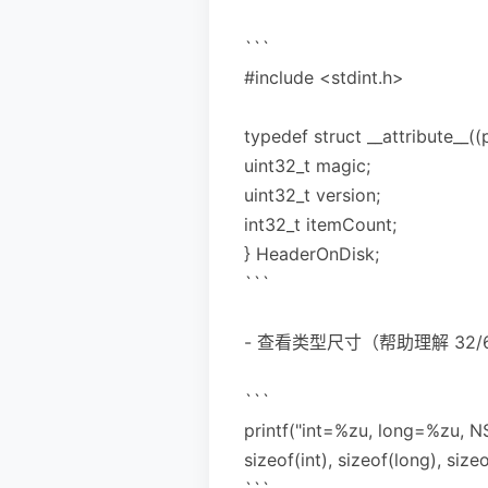
```
#include <stdint.h>
typedef struct __attribute__((
uint32_t magic;
uint32_t version;
int32_t itemCount;
} HeaderOnDisk;
```
- 查看类型尺寸（帮助理解 32/
```
printf("int=%zu, long=%zu, 
sizeof(int), sizeof(long), size