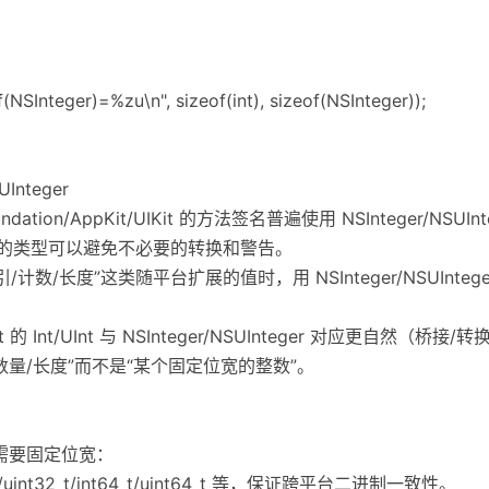
f(NSInteger)=%zu\n", sizeof(int), sizeof(NSInteger));
Integer
dation/AppKit/UIKit 的方法签名普遍使用 NSInteger/NSUInt
用同样的类型可以避免不必要的转换和警告。
引/计数/长度”这类随平台扩展的值时，用 NSInteger/NSUInteg
t 的 Int/UInt 与 NSInteger/NSUInteger 对应更自然（桥接
数量/长度”而不是“某个固定位宽的整数”。
算需要固定位宽：
2_t/uint32_t/int64_t/uint64_t 等，保证跨平台二进制一致性。