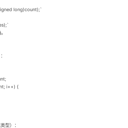
igned long)count);`
es);`
确。
）：
nt;
t; i++) {
宽类型）：