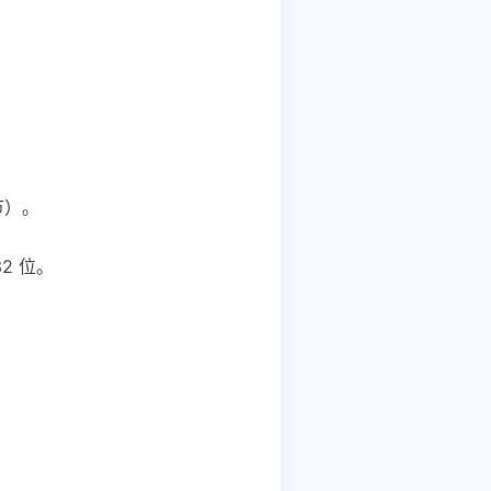
字节）。
32 位。