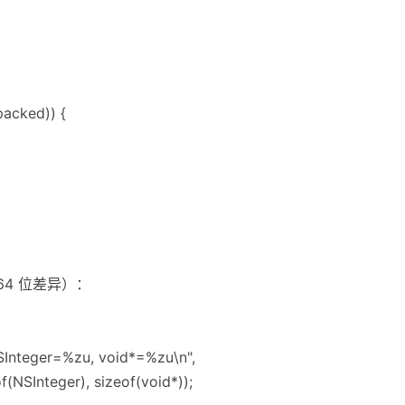
packed)) {
64 位差异）：
NSInteger=%zu, void*=%zu\n",
of(NSInteger), sizeof(void*));