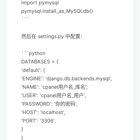
import pymysql
pymysql.install_as_MySQLdb()
```
然后在 settings.py 中配置：
```python
DATABASES = {
'default': {
'ENGINE': 'django.db.backends.mysql',
'NAME': 'cpanel用户名_库名',
'USER': 'cpanel用户名_用户',
'PASSWORD': '你的密码',
'HOST': 'localhost',
'PORT': '3306',
}
}