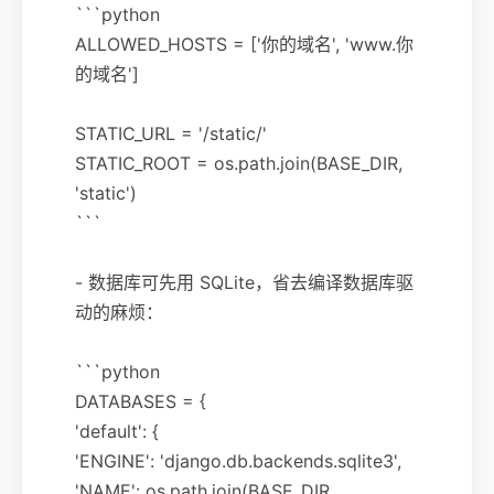
```python
ALLOWED_HOSTS = ['你的域名', 'www.你
的域名']
STATIC_URL = '/static/'
STATIC_ROOT = os.path.join(BASE_DIR,
'static')
```
- 数据库可先用 SQLite，省去编译数据库驱
动的麻烦：
```python
DATABASES = {
'default': {
'ENGINE': 'django.db.backends.sqlite3',
'NAME': os.path.join(BASE_DIR,