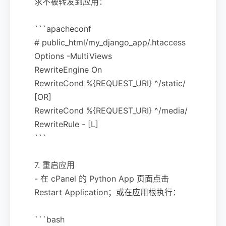
求不被转发到应用：
```apacheconf
# public_html/my_django_app/.htaccess
Options -MultiViews
RewriteEngine On
RewriteCond %{REQUEST_URI} ^/static/
[OR]
RewriteCond %{REQUEST_URI} ^/media/
RewriteRule - [L]
```
7. 重启应用
- 在 cPanel 的 Python App 页面点击
Restart Application；或在应用根执行：
```bash