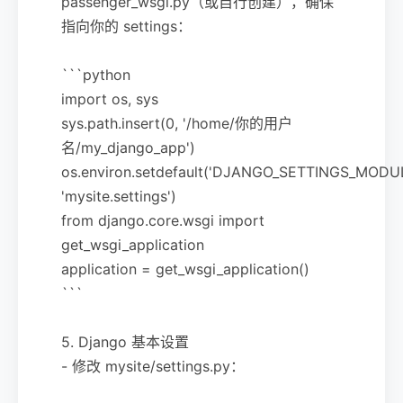
passenger_wsgi.py（或自行创建），确保
指向你的 settings：
```python
import os, sys
sys.path.insert(0, '/home/你的用户
名/my_django_app')
os.environ.setdefault('DJANGO_SETTINGS_MODUL
'mysite.settings')
from django.core.wsgi import
get_wsgi_application
application = get_wsgi_application()
```
5. Django 基本设置
- 修改 mysite/settings.py：