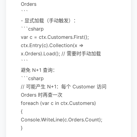
Orders
```
- 显式加载（手动触发）：
```csharp
var c = ctx.Customers.First();
ctx.Entry(c).Collection(x =>
x.Orders).Load(); // 需要时手动加载
```
避免 N+1 查询：
```csharp
// 可能产生 N+1：每个 Customer 访问
Orders 时再查一次
foreach (var c in ctx.Customers)
{
Console.WriteLine(c.Orders.Count);
}