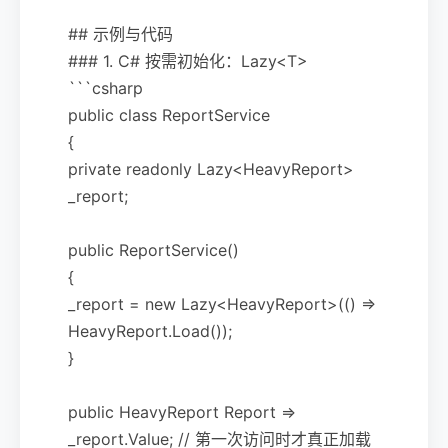
## 示例与代码
### 1. C# 按需初始化：Lazy<T>
```csharp
public class ReportService
{
private readonly Lazy<HeavyReport>
_report;
public ReportService()
{
_report = new Lazy<HeavyReport>(() =>
HeavyReport.Load());
}
public HeavyReport Report =>
_report.Value; // 第一次访问时才真正加载