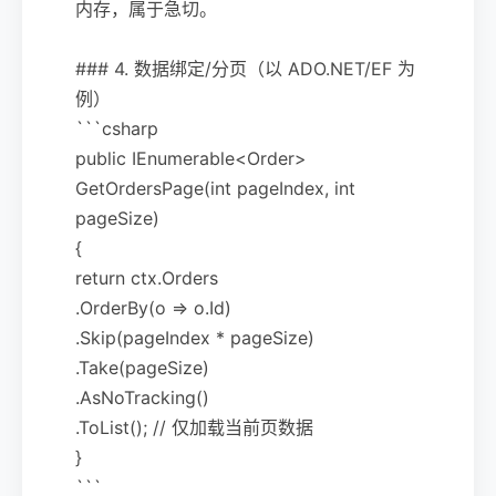
内存，属于急切。
### 4. 数据绑定/分页（以 ADO.NET/EF 为
例）
```csharp
public IEnumerable<Order>
GetOrdersPage(int pageIndex, int
pageSize)
{
return ctx.Orders
.OrderBy(o => o.Id)
.Skip(pageIndex * pageSize)
.Take(pageSize)
.AsNoTracking()
.ToList(); // 仅加载当前页数据
}
```