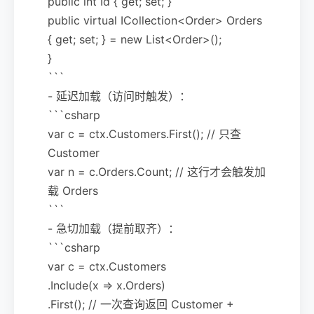
public int Id { get; set; }
public virtual ICollection<Order> Orders
{ get; set; } = new List<Order>();
}
```
- 延迟加载（访问时触发）：
```csharp
var c = ctx.Customers.First(); // 只查
Customer
var n = c.Orders.Count; // 这行才会触发加
载 Orders
```
- 急切加载（提前取齐）：
```csharp
var c = ctx.Customers
.Include(x => x.Orders)
.First(); // 一次查询返回 Customer +