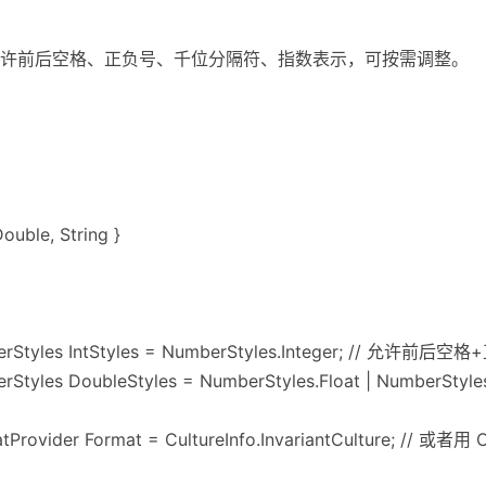
且允许前后空格、正负号、千位分隔符、指数表示，可按需调整。
ouble, String }
mberStyles IntStyles = NumberStyles.Integer; // 允许前后
berStyles DoubleStyles = NumberStyles.Float | NumberSty
matProvider Format = CultureInfo.InvariantCulture; // 或者用 