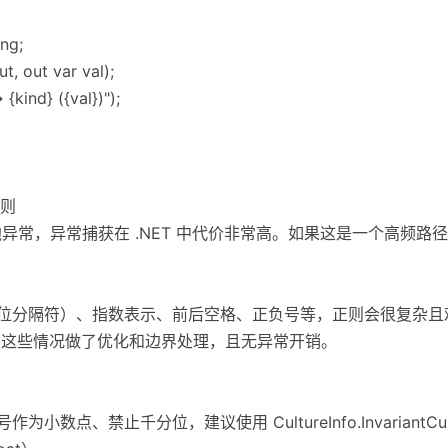
ing;
ut, out var val);
{kind} ({val})");
正则
败时会抛异常，异常捕获在 .NET 中代价非常高。如果这是一个高
千位分隔符）、指数表示、前后空格、正负号等，正则会很复杂且
se 已经为这些情况做了优化和边界处理，且无异常开销。
小数点、禁止千分位，建议使用 CultureInfo.InvariantCu