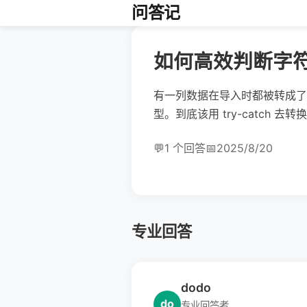
问答记
如何高效判断字符串
有一列数据在导入时都被转成了字符
型。到底该用 try-catc
💬
1 个回答
📅
2025/8/20
专业回答
dodo
do
专业回答者