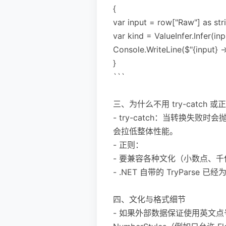
{
var input = row["Raw"] as str
var kind = ValueInfer.Infer(inp
Console.WriteLine($"{input} -> 
}
```
三、为什么不用 try-catch 或
- try-catch：当转换失
会拉低整体性能。
- 正则：
- 要兼容各种文化（小数点、
- .NET 自带的 TryPar
四、文化与格式细节
- 如果外部数据保证使用英文点号作为