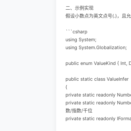
二、示例实现
假设小数点为英文点号(.)，
```csharp
using System;
using System.Globalization;
public enum ValueKind { Int, D
public static class ValueInfer
{
private static readonly Nu
private static readonly Num
数/指数/千位
private static readonly IFor