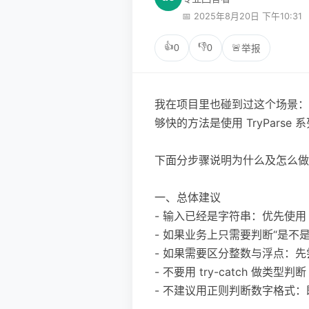
📅 2025年8月20日 下午10:31
👍
👎
0
0
🚨
举报
我在项目里也碰到过这个场景：外
够快的方法是使用 TryPars
下面分步骤说明为什么及怎么做
一、总体建议
- 输入已经是字符串：优先使用 int.Tr
- 如果业务上只需要判断“是不是数”
- 如果需要区分整数与浮点：先尝试 
- 不要用 try-catch 
- 不建议用正则判断数字格式