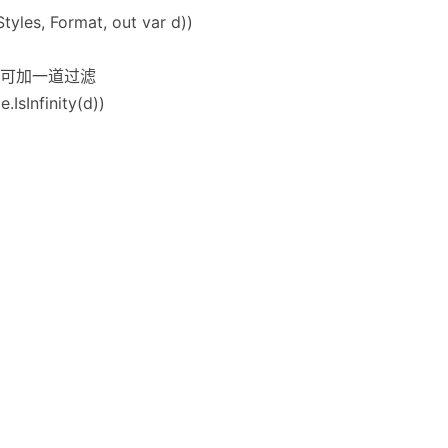
tyles, Format, out var d))
ty，可加一道过滤
.IsInfinity(d))