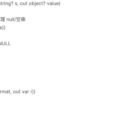
string? s, out object? value)
null/空串
s))
BNULL
ormat, out var i))