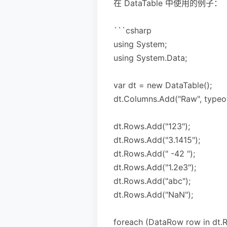
在 DataTable 中使用的例子：
```csharp
using System;
using System.Data;
var dt = new DataTable();
dt.Columns.Add("Raw", typeof
dt.Rows.Add("123");
dt.Rows.Add("3.1415");
dt.Rows.Add(" -42 ");
dt.Rows.Add("1.2e3");
dt.Rows.Add("abc");
dt.Rows.Add("NaN");
foreach (DataRow row in dt.