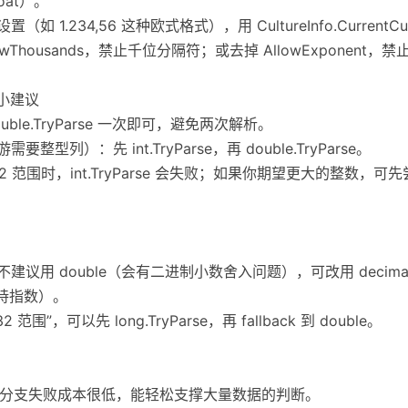
oat）。
1.234,56 这种欧式格式），用 CultureInfo.CurrentCu
wThousands，禁止千位分隔符；或去掉 AllowExponent，
的小建议
uble.TryParse 一次即可，避免两次解析。
型列）：先 int.TryParse，再 double.TryParse。
2 范围时，int.TryParse 会失败；如果你期望更大的整数，可先尝试
议用 double（会有二进制小数舍入问题），可改用 decimal.T
不支持指数）。
范围”，可以先 long.TryParse，再 fallback 到 double。
异常”的，分支失败成本很低，能轻松支撑大量数据的判断。