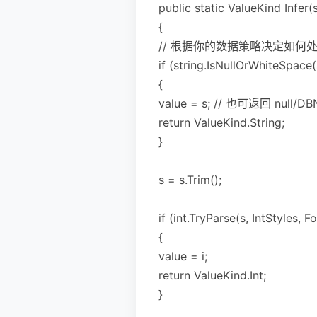
public static ValueKind Infer(
{
// 根据你的数据策略决定如何处理 
if (string.IsNullOrWhiteSpace(
{
value = s; // 也可返回 null/D
return ValueKind.String;
}
s = s.Trim();
if (int.TryParse(s, IntStyles, F
{
value = i;
return ValueKind.Int;
}