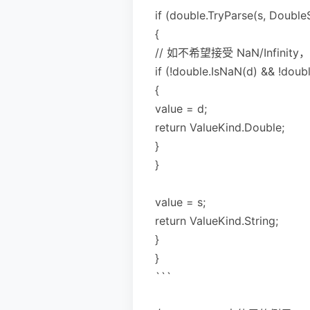
if (double.TryParse(s, DoubleS
{
// 如不希望接受 NaN/Infini
if (!double.IsNaN(d) && !double
{
value = d;
return ValueKind.Double;
}
}
value = s;
return ValueKind.String;
}
}
```