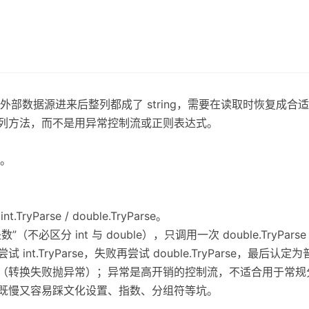
部数据源进来后整列都成了 string，需要在读取时恢复成合
e 系列方法，而不是用异常控制流或正则表达式。
。
yParse / double.TryParse。
（不必区分 int 与 double），只调用一次 double.TryP
int.TryParse，失败再尝试 double.TryParse，最后认
做类型判断（转换失败抛异常）；异常是高开销的控制流，不适合用于常
：既慢又容易踩文化设置、指数、分组符等坑。