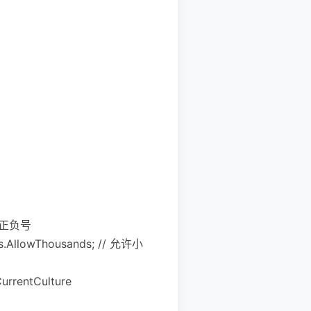
空格+正负号
les.AllowThousands; // 允许小
CurrentCulture