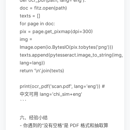
doc = fitz.open(path)
texts = []
for page in doc:
pix = page.get_pixmap(dpi=300)
img =
Image.open(io.BytesIO(pix.tobytes('png')))
texts.append(pytesseract.image_to_string(img,
lang=lang))
return '\n'.join(texts)
print(ocr_pdf('scan.pdf', lang='eng')) #
中文可用 lang='chi_sim+eng'
```
六、经验小结
- 你遇到的“没有空格”是 PDF 格式和抽取算