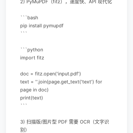
2) PyMuPDF（fitz），速度快、API 现代化
```bash
pip install pymupdf
```
```python
import fitz
doc = fitz.open('input.pdf')
text = ''.join(page.get_text('text') for
page in doc)
print(text)
```
3) 扫描版/图片型 PDF 需要 OCR（文字识
别）