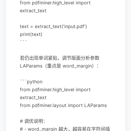
from pdfminer.high_level import
extract_text
text = extract_text('input.pdf')
print(text)
```
若仍出现单词紧贴，调节版面分析参数
LAParams（重点是 word_margin）：
```python
from pdfminer.high_level import
extract_text
from pdfminer.layout import LAParams
# 调优说明：
# - word_margin 越大，越容易在字符间插