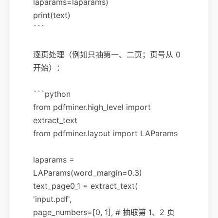
laparams=laparams)
print(text)
```
逐页处理（例如只抽第一、二页；页号从 0
开始）：
```python
from pdfminer.high_level import
extract_text
from pdfminer.layout import LAParams
laparams =
LAParams(word_margin=0.3)
text_page0_1 = extract_text(
'input.pdf',
page_numbers=[0, 1], # 抽取第 1、2 页