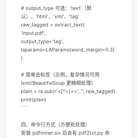
# output_type 可选：'text'（默
认）、'html'、'xml'、'tag'
raw_tagged = extract_text(
'input.pdf',
output_type='tag',
laparams=LAParams(word_margin=0.3)
)
# 简单去标签（示例，复杂情况可用
lxml/BeautifulSoup 更精细处理）
plain = re.sub(r'<[^>]+>', '', raw_tagged)
print(plain)
```
四、命令行方式（方便批处理）
安装 pdfminer.six 后会有 pdf2txt.py 命