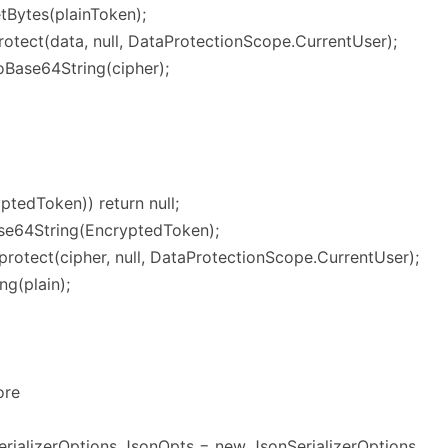
tBytes(plainToken);
rotect(data, null, DataProtectionScope.CurrentUser);
Base64String(cipher);
ptedToken)) return null;
se64String(EncryptedToken);
protect(cipher, null, DataProtectionScope.CurrentUser);
ng(plain);
ore
SerializerOptions JsonOpts = new JsonSerializerOptions