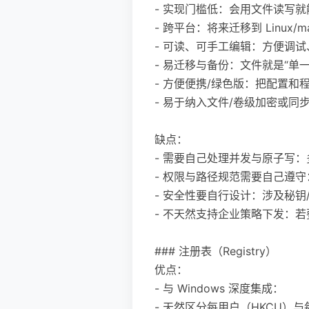
- 实现门槛低：会用文件读写就能
- 跨平台：将来迁移到 Linux
- 可读、可手工编辑：方便调试
- 易迁移与备份：文件就是“
- 方便便携/绿色版：把配置
- 易于纳入文件/卷级加密或
缺点：
- 需要自己处理并发与原子写
- 权限与路径规范需要自己遵守：不能把
- 安全性要自行设计：涉及秘钥/
- 不天然支持企业策略下发：
### 注册表（Registry）
优点：
- 与 Windows 深度集成：
- 天然区分每用户（HKCU）与