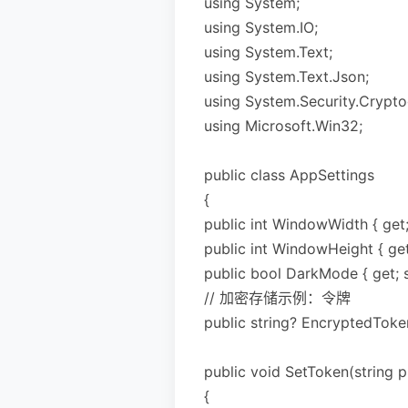
using System;
using System.IO;
using System.Text;
using System.Text.Json;
using System.Security.Crypto
using Microsoft.Win32;
public class AppSettings
{
public int WindowWidth { get;
public int WindowHeight { get;
public bool DarkMode { get; se
// 加密存储示例：令牌
public string? EncryptedToken 
public void SetToken(string p
{