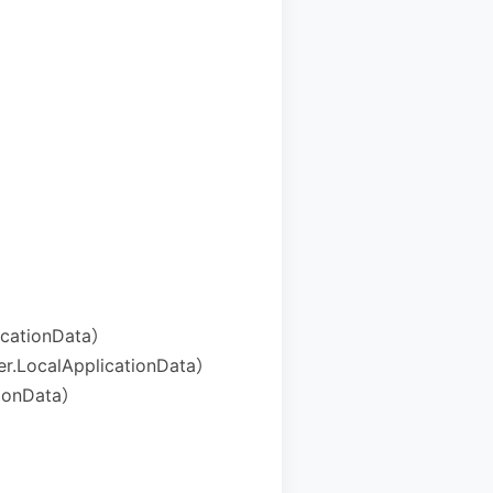
。
ationData）
ocalApplicationData）
ionData）