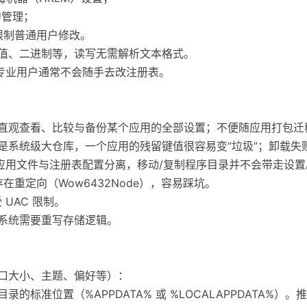
中管理；
能限制普通用户修改。
数值、二进制等，读写无需解析文本格式。
非专业用户通常不会随手去改注册表。
以直观查看、比较与备份某个应用的全部设置；不便随应用打包迁
表是系统级大仓库，一个应用的残留键值很容易变“垃圾”；卸载失
：应用文件与注册表配置分离，移动/复制程序目录并不会带走设置
位存在重定向（Wow6432Node），容易踩坑。
 UAC 限制。
作系统需要重写存储逻辑。
窗口大小、主题、偏好等）：
标准位置（%APPDATA% 或 %LOCALAPPDATA%）。推荐 