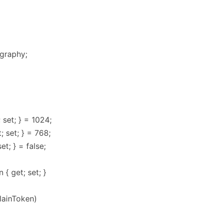
graphy;
 set; } = 1024;
 set; } = 768;
t; } = false;
{ get; set; }
lainToken)