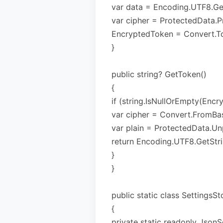
var data = Encoding.UTF8.Ge
var cipher = ProtectedData.P
EncryptedToken = Convert.To
}
public string? GetToken()
{
if (string.IsNullOrEmpty(Encry
var cipher = Convert.FromBa
var plain = ProtectedData.Un
return Encoding.UTF8.GetStri
}
}
public static class SettingsSt
{
private static readonly Json