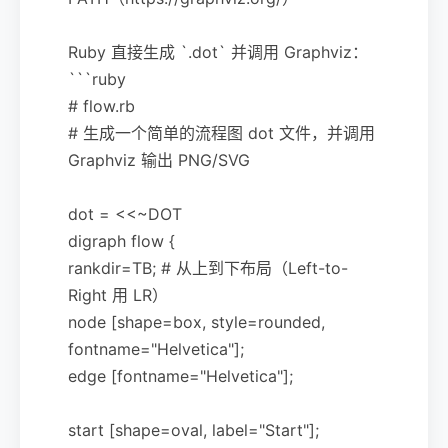
Ruby 直接生成 `.dot` 并调用 Graphviz：
```ruby
# flow.rb
# 生成一个简单的流程图 dot 文件，并调用
Graphviz 输出 PNG/SVG
dot = <<~DOT
digraph flow {
rankdir=TB; # 从上到下布局（Left-to-
Right 用 LR）
node [shape=box, style=rounded,
fontname="Helvetica"];
edge [fontname="Helvetica"];
start [shape=oval, label="Start"];