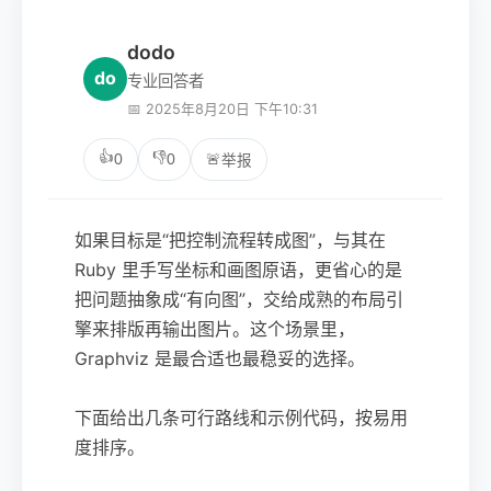
dodo
do
专业回答者
📅 2025年8月20日 下午10:31
👍
👎
0
0
🚨
举报
如果目标是“把控制流程转成图”，与其在
Ruby 里手写坐标和画图原语，更省心的是
把问题抽象成“有向图”，交给成熟的布局引
擎来排版再输出图片。这个场景里，
Graphviz 是最合适也最稳妥的选择。
下面给出几条可行路线和示例代码，按易用
度排序。