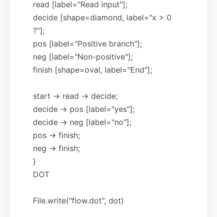
read [label="Read input"];
decide [shape=diamond, label="x > 0
?"];
pos [label="Positive branch"];
neg [label="Non-positive"];
finish [shape=oval, label="End"];
start -> read -> decide;
decide -> pos [label="yes"];
decide -> neg [label="no"];
pos -> finish;
neg -> finish;
}
DOT
File.write("flow.dot", dot)