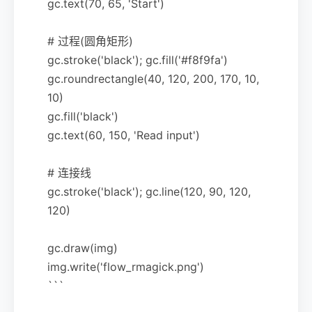
gc.text(70, 65, 'Start')
# 过程(圆角矩形)
gc.stroke('black'); gc.fill('#f8f9fa')
gc.roundrectangle(40, 120, 200, 170, 10,
10)
gc.fill('black')
gc.text(60, 150, 'Read input')
# 连接线
gc.stroke('black'); gc.line(120, 90, 120,
120)
gc.draw(img)
img.write('flow_rmagick.png')
```