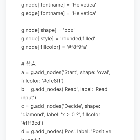
g.node[:fontname] = 'Helvetica'
g.edge[:fontname] = 'Helvetica'
g.node[:shape] = 'box'
g.node[:style] = 'rounded,filled'
g.node[:fillcolor] = '#f8f9fa'
# 节点
a = g.add_nodes('Start', shape: 'oval',
fillcolor: '#cfe8ff')
b = g.add_nodes('Read', label: 'Read
input')
c = g.add_nodes('Decide', shape:
'diamond', label: 'x > 0 ?', fillcolor:
'#fff3cd')
d = g.add_nodes('Pos', label: 'Positive
branch')