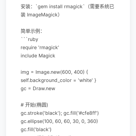
安装：`gem install rmagick`（需要系统已
装 ImageMagick）
简单示例：
```ruby
require 'rmagick'
include Magick
img = Image.new(600, 400) {
self.background_color = 'white' }
gc = Draw.new
# 开始(椭圆)
gc.stroke('black'); gc.fill('#cfe8ff')
gc.ellipse(100, 60, 60, 30, 0, 360)
gc.fill('black')