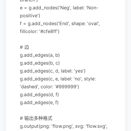
e = g.add_nodes('Neg', label: 'Non-
positive')
f = g.add_nodes('End', shape: 'oval',
fillcolor: '#cfe8ff')
# 边
g.add_edges(a, b)
g.add_edges(b, c)
g.add_edges(c, d, label: 'yes')
g.add_edges(c, e, label: 'no', style:
'dashed', color: '#999999')
g.add_edges(d, f)
g.add_edges(e, f)
# 输出多种格式
g.output(png: 'flow.png', svg: 'flow.svg',