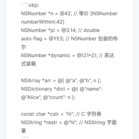
```objc
NSNumber *n = @42; // 等价 [NSNumber
numberWithInt:42]
NSNumber *pi = @3.14; // double
auto flag = @YES; // NSNumber 包装的布
尔
NSNumber *dynamic = @(21*2); // 表达
式装箱
NSArray *arr = @[ @"a", @"b", n ];
NSDictionary *dict = @{ @"name":
@"Alice", @"count": n };
const char *cstr = "hi"; // C 字符串
NSString *nsstr = @"hi"; // NSString 字面
量
```