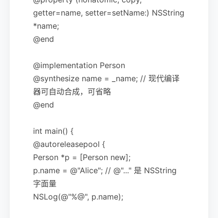
getter=name, setter=setName:) NSString
*name;
@end
@implementation Person
@synthesize name = _name; // 现代编译
器可自动合成，可省略
@end
int main() {
@autoreleasepool {
Person *p = [Person new];
p.name = @"Alice"; // @"..." 是 NSString
字面量
NSLog(@"%@", p.name);