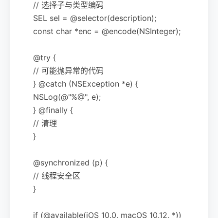
// 选择子与类型编码
SEL sel = @selector(description);
const char *enc = @encode(NSInteger);
@try {
// 可能抛异常的代码
} @catch (NSException *e) {
NSLog(@"%@", e);
} @finally {
// 清理
}
@synchronized (p) {
// 线程安全区
}
if (@available(iOS 10.0, macOS 10.12, *))