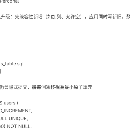
（Percona）
停机升级：先兼容性新增（如加列、允许空），应用同时写新旧，
_table.sql
列
ySQL 仍會隱式提交，將每個遷移視為最小原子單元
 users (
TO_INCREMENT,
ULL UNIQUE,
60) NOT NULL,