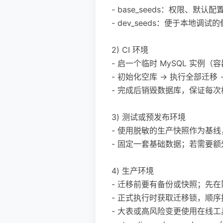
- base_seeds：权限、
- dev_seeds：便于本地调
2) CI 环境
- 启一个临时 MySQL 实例（
- 初始化空库 → 执行全部迁移
- 完成后销毁数据库，保证每
3) 测试或预发布环境
- 使用脱敏的生产快照作为基
- 固定一套基础数据；若需要
4) 生产环境
- 迁移前要有备份或快照；先
- 正式执行时获取迁移锁，顺
- 大表或高风险变更使用在线