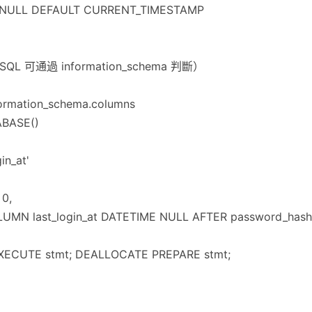
T NULL DEFAULT CURRENT_TIMESTAMP
 可通過 information_schema 判斷）
rmation_schema.columns
ABASE()
in_at'
 0,
UMN last_login_at DATETIME NULL AFTER password_hash'
XECUTE stmt; DEALLOCATE PREPARE stmt;