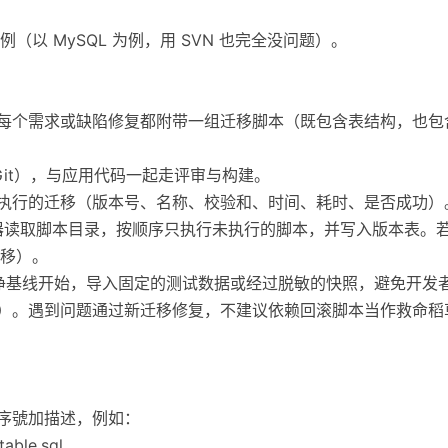
以 MySQL 为例，用 SVN 也完全没问题）。
：每个需求或缺陷修复都附带一组迁移脚本（既包含表结构，也
 Git），与应用代码一起走评审与构建。
已执行的迁移（版本号、名称、校验和、时间、耗时、是否成功）
移执行器读取脚本目录，按顺序只执行未执行的脚本，并写入版本表
移）。
从干净基线开始，导入固定的测试数据或经过脱敏的快照，避免开发
滚）。遇到问题通过新迁移修复，不建议依赖回滚脚本当作救命
增序號加描述，例如：
able.sql