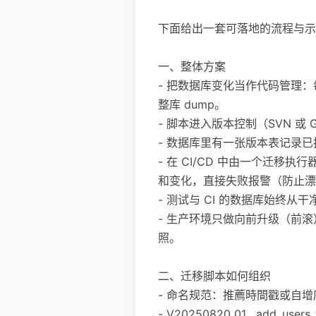
下面给出一套可落地的流程与示例（
一、整体方案
- 把数据库变化当作代码管理
整库 dump。
- 脚本进入版本控制（SVN 或
- 数据库里有一张版本表记录
- 在 CI/CD 中由一个迁
和变化，直接失败报警（防止漂
- 测试与 CI 的数据库始终
- 生产环境只做向前升级（前
照。
二、迁移脚本如何组织
- 命名规范：推薦時間戳或自
- V20250820_01__add_users_t