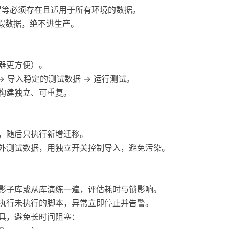
默认配置等必须存在且适用于所有环境的数据。
试的假数据，绝不进生产。
容器更方便）。
 → 导入稳定的测试数据 → 运行测试。
次构建独立、可重复。
线，随后只执行新增迁移。
额外测试数据，用独立开关控制导入，避免污染。
在影子库或从库演练一遍，评估耗时与锁影响。
序执行未执行的脚本，异常立即停止并告警。
工具，避免长时间阻塞：