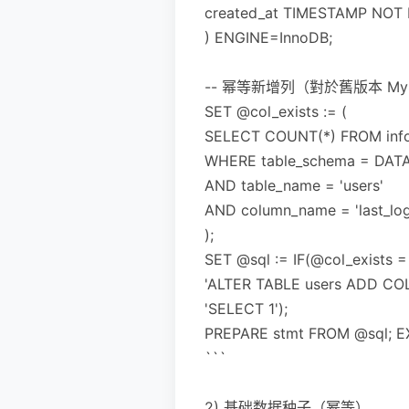
created_at TIMESTAMP NO
) ENGINE=InnoDB;
-- 幂等新增列（對於舊版本 MySQL
SET @col_exists := (
SELECT COUNT(*) FROM info
WHERE table_schema = DAT
AND table_name = 'users'
AND column_name = 'last_log
);
SET @sql := IF(@col_exists =
'ALTER TABLE users ADD COL
'SELECT 1');
PREPARE stmt FROM @sql; E
```
2) 基础数据种子（幂等）