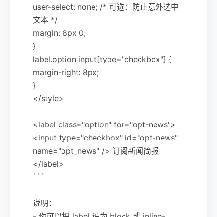
user-select: none; /* 可选：防止意外选中
文本 */
margin: 8px 0;
}
label.option input[type="checkbox"] {
margin-right: 8px;
}
</style>
<label class="option" for="opt-news">
<input type="checkbox" id="opt-news"
name="opt_news" /> 订阅新闻简报
</label>
```
说明：
- 你可以把 label 设为 block 或 inline-