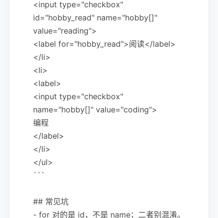
<input type="checkbox"
id="hobby_read" name="hobby[]"
value="reading">
<label for="hobby_read">阅读</label>
</li>
<li>
<label>
<input type="checkbox"
name="hobby[]" value="coding">
编程
</label>
</li>
</ul>
```
## 常见坑
- for 对的是 id，不是 name；二者别混淆。