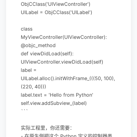
ObjCClass('UIViewController')
UILabel = ObjCClass('UILabel')
class
MyViewController(UIViewController):
@objc_method
def viewDidLoad(self):
UIViewController.viewDidLoad(self)
label =
UILabel.alloc().initWithFrame_(((50, 100),
(220, 40)))
label.text = 'Hello from Python'
self.view.addSubview_(label)
```
实际工程里，你还需要：
- 在原生侧把这个 Python 定义的控制器类