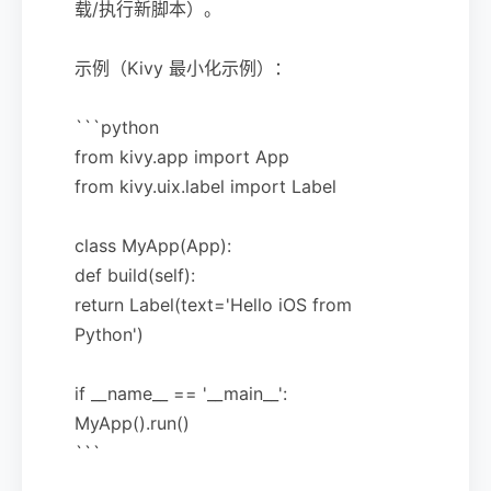
载/执行新脚本）。
示例（Kivy 最小化示例）：
```python
from kivy.app import App
from kivy.uix.label import Label
class MyApp(App):
def build(self):
return Label(text='Hello iOS from
Python')
if __name__ == '__main__':
MyApp().run()
```