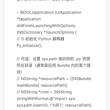
- (BOOL)application:(UIApplication
*)application
didFinishLaunchingWithOptions:
(NSDictionary *)launchOptions {
// 1) 初始化 Python 解释器
Py_Initialize();
// 可选：设置 sys.path 指向你的 .py 资源
所在目录（通常是应用 Bundle 内的某个路
径）
// NSString *resourcePath = [[NSBundle
mainBundle] resourcePath];
// NSString *cmd = [NSString
stringWithFormat:@"import sys;
sys.path.insert(0, r'%@')", resourcePath];