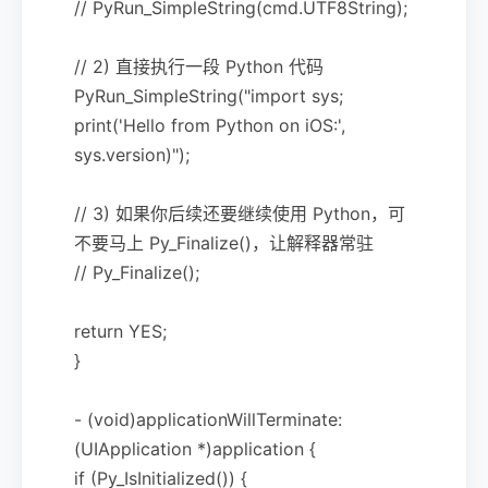
// PyRun_SimpleString(cmd.UTF8String);
// 2) 直接执行一段 Python 代码
PyRun_SimpleString("import sys;
print('Hello from Python on iOS:',
sys.version)");
// 3) 如果你后续还要继续使用 Python，可
不要马上 Py_Finalize()，让解释器常驻
// Py_Finalize();
return YES;
}
- (void)applicationWillTerminate:
(UIApplication *)application {
if (Py_IsInitialized()) {