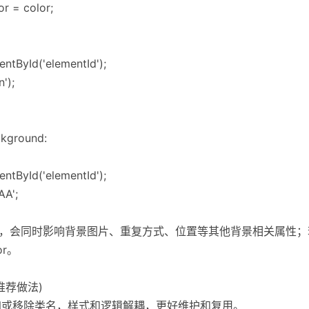
r = color;
ntById('elementId');
');
round:
ntById('elementId');
AA';
nd 是简写，会同时影响背景图片、重复方式、位置等其他背景相关属
or。
推荐做法)
 添加或移除类名，样式和逻辑解耦，更好维护和复用。