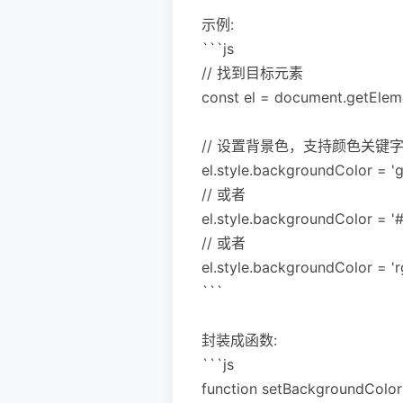
示例:
```js
// 找到目标元素
const el = document.getEleme
// 设置背景色，支持颜色关键字、
el.style.backgroundColor = 'g
// 或者
el.style.backgroundColor = '
// 或者
el.style.backgroundColor = 'rg
```
封装成函数:
```js
function setBackgroundColor(