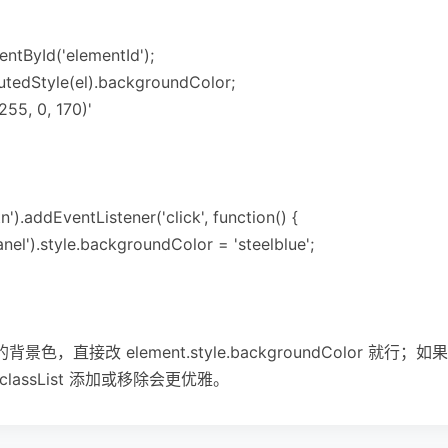
ntById('elementId');
tedStyle(el).backgroundColor;
255, 0, 170)'
).addEventListener('click', function() {
el').style.backgroundColor = 'steelblue';
色，直接改 element.style.backgroundColor 就行
lassList 添加或移除会更优雅。