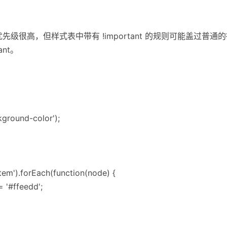
优先级很高，但样式表中带有 !important 的规则可能盖过
ant。
kground-color');
tem').forEach(function(node) {
 '#ffeedd';