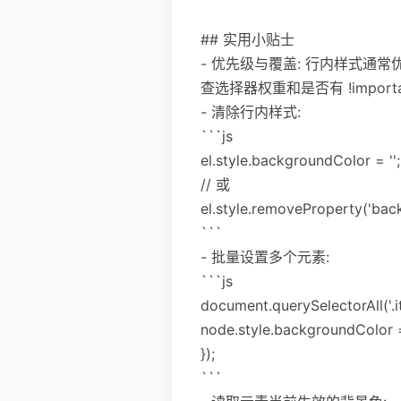
## 实用小贴士
- 优先级与覆盖: 行内样式通常
查选择器权重和是否有 !import
- 清除行内样式:
```js
el.style.backgroundColor = '';
// 或
el.style.removeProperty('bac
```
- 批量设置多个元素:
```js
document.querySelectorAll('.i
node.style.backgroundColor =
});
```