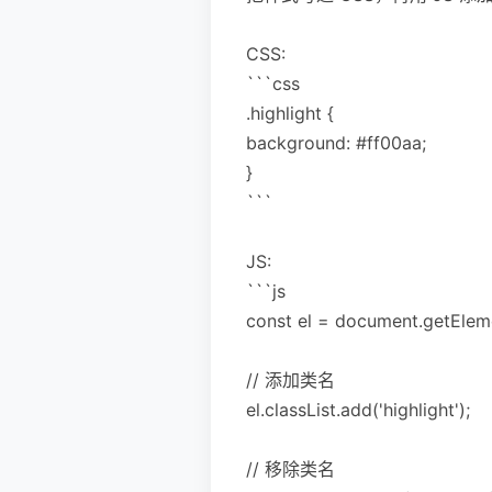
CSS:
```css
.highlight {
background: #ff00aa;
}
```
JS:
```js
const el = document.getEleme
// 添加类名
el.classList.add('highlight');
// 移除类名