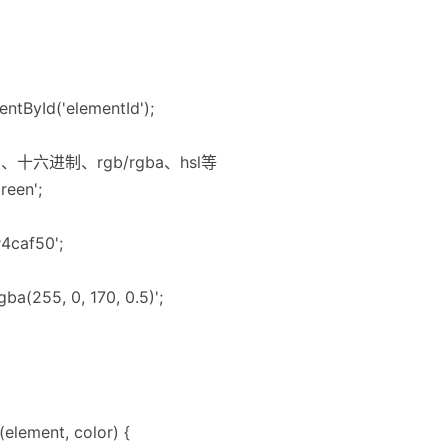
ntById('elementId');
十六进制、rgb/rgba、hsl等
reen';
#4caf50';
ba(255, 0, 170, 0.5)';
element, color) {