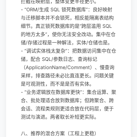
拦截在映射层，整体变更半径更小。
- “ORM/生成 SQL 锁死数据库”：良好映射
与迁移脚本并不会锁死，相反能隔离表结构
细节。真正锁死数据库的是“跨层滥用 SQL
的地方太多”，使你无法安全改动。集中在仓
储/存储过程是一种解法，实体/仓储也是。
- “调试实体栈太复杂”：把数据访问集中在仓
储，配合 SQL/参数日志、查询标记
（ApplicationName/Comment）、慢查询
采样，排查路径未必比直连更长。问题关键
是可观测性，而不是是否有实体。
- “业务逻辑放在数据库更快”：集合运算、聚
合、批处理适合放到数据库；但跨聚合、跨
会话、流程类规则更适合放在代码层，便于
测试与演进。两者取长补短更实际。
八、推荐的混合方案（工程上更稳）