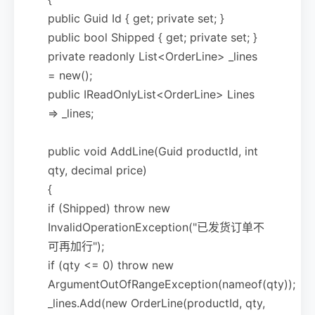
public Guid Id { get; private set; }
public bool Shipped { get; private set; }
private readonly List<OrderLine> _lines
= new();
public IReadOnlyList<OrderLine> Lines
=> _lines;
public void AddLine(Guid productId, int
qty, decimal price)
{
if (Shipped) throw new
InvalidOperationException("已发货订单不
可再加行");
if (qty <= 0) throw new
ArgumentOutOfRangeException(nameof(qty));
_lines.Add(new OrderLine(productId, qty,