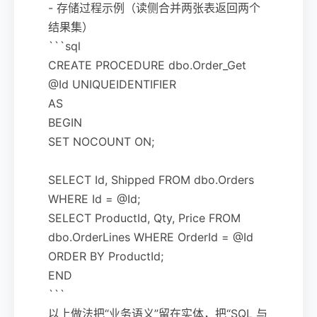
- 存储过程示例（读侧合并两张表返回两个
结果集）
```sql
CREATE PROCEDURE dbo.Order_Get
@Id UNIQUEIDENTIFIER
AS
BEGIN
SET NOCOUNT ON;
SELECT Id, Shipped FROM dbo.Orders
WHERE Id = @Id;
SELECT ProductId, Qty, Price FROM
dbo.OrderLines WHERE OrderId = @Id
ORDER BY ProductId;
END
```
以上做法把“业务语义”留在实体，把“SQL 与