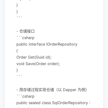
}
}
```
- 仓储接口
```csharp
public interface IOrderRepository
{
Order Get(Guid id);
void Save(Order order);
}
```
- 用存储过程实现仓储（以 Dapper 为例）
```csharp
public sealed class SqlOrderRepository :