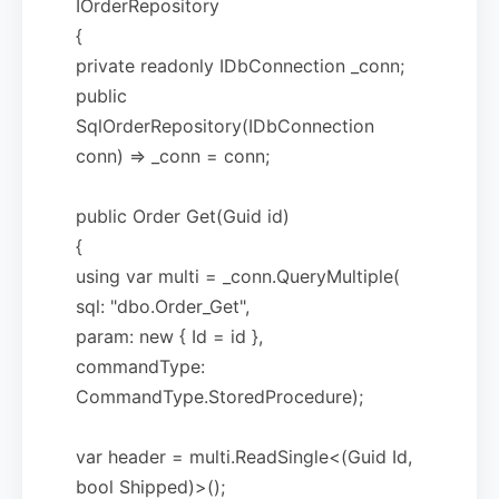
IOrderRepository
{
private readonly IDbConnection _conn;
public
SqlOrderRepository(IDbConnection
conn) => _conn = conn;
public Order Get(Guid id)
{
using var multi = _conn.QueryMultiple(
sql: "dbo.Order_Get",
param: new { Id = id },
commandType:
CommandType.StoredProcedure);
var header = multi.ReadSingle<(Guid Id,
bool Shipped)>();