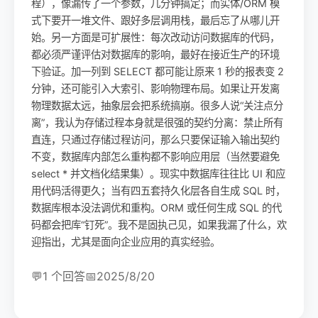
程），像漏传了一个参数，几分钟搞定；而实体/ORM 模
式下要开一堆文件、跟好多层调用栈，最后忘了从哪儿开
始。另一方面是可扩展性：每次改动访问数据库的代码，
都必须严谨评估对数据库的影响，最好在接近生产的环境
下验证。加一列到 SELECT 都可能让原来 1 秒的报表变 2
分钟，还可能引入大索引、影响物理布局。如果让开发离
物理数据太远，抽象层会把系统搞崩。很多人说“关注点分
离”，我认为存储过程本身就是很强的契约分离：禁止所有
直连，只通过存储过程访问，那么只要保证输入输出契约
不变，数据库内部怎么重构都不影响应用层（当然要避免
select * 并文档化结果集）。现实中数据库往往比 UI 和应
用代码活得更久；当有四五套持久化层各自生成 SQL 时，
数据库根本没法调优和重构。ORM 或任何生成 SQL 的代
码都会把库“钉死”。我不是固执己见，如果我漏了什么，欢
迎指出，尤其是面向企业应用的真实经验。
💬
1 个回答
📅
2025/8/20