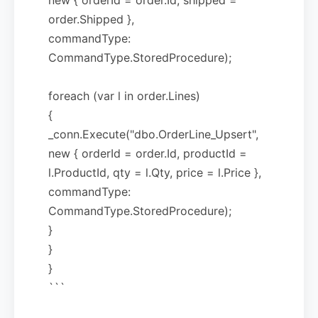
order.Shipped },
commandType:
CommandType.StoredProcedure);
foreach (var l in order.Lines)
{
_conn.Execute("dbo.OrderLine_Upsert",
new { orderId = order.Id, productId =
l.ProductId, qty = l.Qty, price = l.Price },
commandType:
CommandType.StoredProcedure);
}
}
}
```