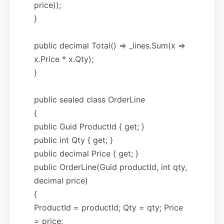
price));
}
public decimal Total() => _lines.Sum(x =>
x.Price * x.Qty);
}
public sealed class OrderLine
{
public Guid ProductId { get; }
public int Qty { get; }
public decimal Price { get; }
public OrderLine(Guid productId, int qty,
decimal price)
{
ProductId = productId; Qty = qty; Price
= price;