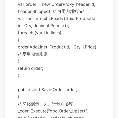
var order = new OrderProxy(header.Id,
header.Shipped); // 可用内部构造/工厂
var lines = multi.Read<(Guid ProductId,
int Qty, decimal Price)>();
foreach (var l in lines)
{
order.AddLine(l.ProductId, l.Qty, l.Price);
// 复用领域规则
}
return order;
}
public void Save(Order order)
{
// 简化演示：头、行分别落库
_conn.Execute("dbo.Order_Upsert",
new { orderId = order.Id, shipped =