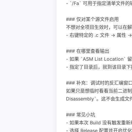
- `/Fa` 可用于指定清单文
### 仅对某个源文件启用
不想对全项目生效时，可以在解
- 右键特定的 .c 文件 -> 属性 -> 
### 在哪里查看输出
- 如果 `ASM List Loca
- 指定了目录后，就到该目录
### 补充：调试时的反汇编窗
如果只是想临时看看当前二进制实际
Disassembly`。这不会生
### 常见小坑
- 如果本次 Build 没有触
- 选择 Release 配置并开