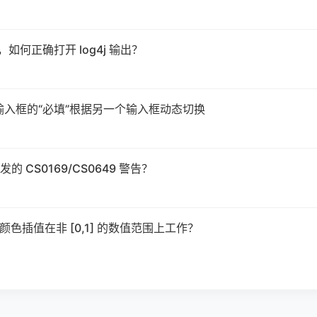
作用，如何正确打开 log4j 输出？
让一个输入框的“必填”根据另一个输入框动态切换
CS0169/CS0649 警告？
ic 的颜色插值在非 [0,1] 的数值范围上工作？