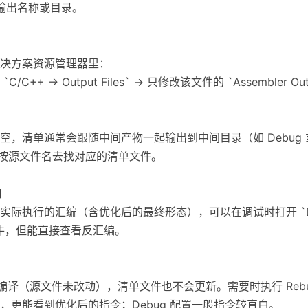
件的输出名称或目录。
决方案资源管理器里：
`C/C++ -> Output Files` -> 只修改该文件的 `Assembler Ou
tion` 留空，清单通常会跟随中间产物一起输出到中间目录（如 Debug 
下按源文件名去找对应的清单文件。
口
执行的汇编（含优化后的最终形态），可以在调试时打开 `Debug -
成文件，但能直接查看反汇编。
发重新编译（源文件未改动），清单文件也不会更新。需要时执行 Rebu
启优化，更能看到优化后的指令；Debug 配置一般指令较直白。