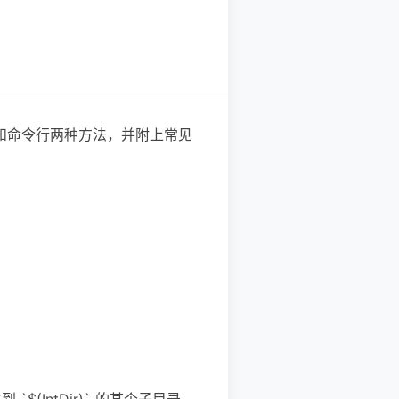
面和命令行两种方法，并附上常见
 `$(IntDir)` 的某个子目录。