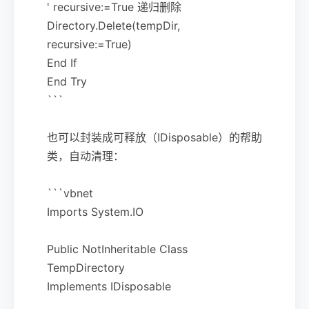
' recursive:=True 递归删除
Directory.Delete(tempDir,
recursive:=True)
End If
End Try
```
也可以封装成可释放（IDisposable）的帮助
类，自动清理：
```vbnet
Imports System.IO
Public NotInheritable Class
TempDirectory
Implements IDisposable