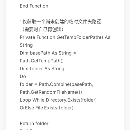
End Function
' 仅获取一个尚未创建的临时文件夹路径
（需要时自己再创建）
Private Function GetTempFolderPath() As
String
Dim basePath As String =
Path.GetTempPath()
Dim folder As String
Do
folder = Path.Combine(basePath,
Path.GetRandomFileName())
Loop While Directory.Exists(folder)
OrElse File.Exists(folder)
Return folder