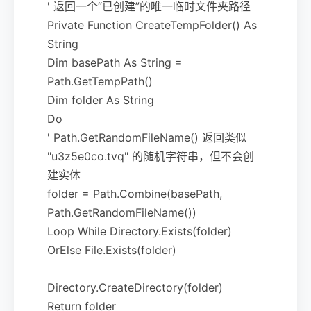
' 返回一个“已创建”的唯一临时文件夹路径
Private Function CreateTempFolder() As
String
Dim basePath As String =
Path.GetTempPath()
Dim folder As String
Do
' Path.GetRandomFileName() 返回类似
"u3z5e0co.tvq" 的随机字符串，但不会创
建实体
folder = Path.Combine(basePath,
Path.GetRandomFileName())
Loop While Directory.Exists(folder)
OrElse File.Exists(folder)
Directory.CreateDirectory(folder)
Return folder