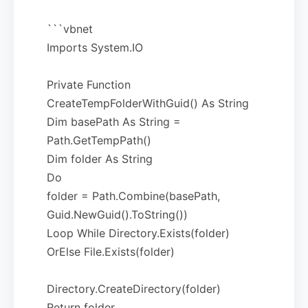
```vbnet
Imports System.IO
Private Function
CreateTempFolderWithGuid() As String
Dim basePath As String =
Path.GetTempPath()
Dim folder As String
Do
folder = Path.Combine(basePath,
Guid.NewGuid().ToString())
Loop While Directory.Exists(folder)
OrElse File.Exists(folder)
Directory.CreateDirectory(folder)
Return folder