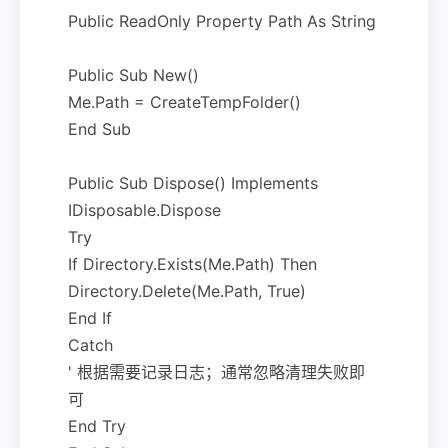
Public ReadOnly Property Path As String
Public Sub New()
Me.Path = CreateTempFolder()
End Sub
Public Sub Dispose() Implements
IDisposable.Dispose
Try
If Directory.Exists(Me.Path) Then
Directory.Delete(Me.Path, True)
End If
Catch
' 根据需要记录日志；通常忽略清理失败即
可
End Try