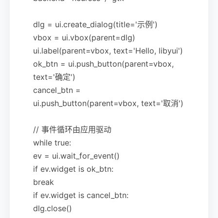
dlg = ui.create_dialog(title='示例')
vbox = ui.vbox(parent=dlg)
ui.label(parent=vbox, text='Hello, libyui')
ok_btn = ui.push_button(parent=vbox,
text='确定')
cancel_btn =
ui.push_button(parent=vbox, text='取消')
// 事件循环由应用驱动
while true:
ev = ui.wait_for_event()
if ev.widget is ok_btn:
break
if ev.widget is cancel_btn:
dlg.close()