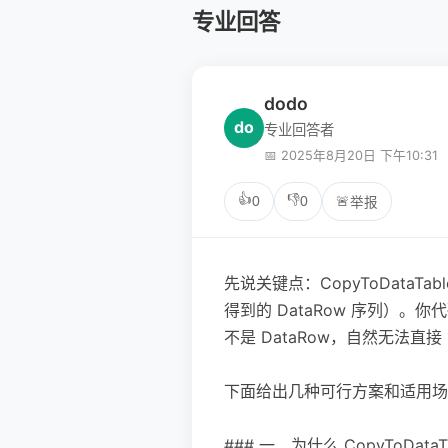
专业回答
dodo
do
专业回答者
📅 2025年8月20日 下午10:31
👍
👎
0
0
🚨
举报
先说关键点：CopyToDataTable 
得到的 DataRow 序列）。你代码
不是 DataRow，自然无法直接 Co
下面给出几种可行方案和适用场
### 一、为什么 CopyToData