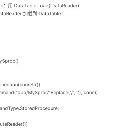
：用 DataTable.Load(IDataReader)
eader 加载到 DataTable：
MySproc()
nnection(connStr))
and("dbo/MySproc".Replace('/', '.'), conn))
dType.StoredProcedure;
uteReader())