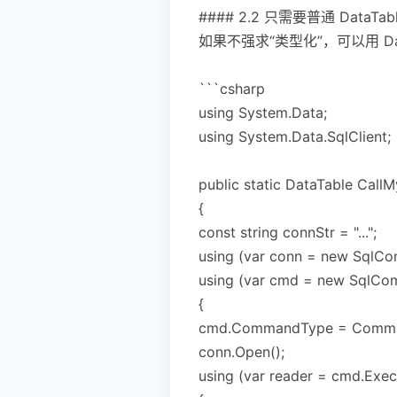
#### 2.2 只需要普通 DataTable
如果不强求“类型化”，可以用 DataR
```csharp
using System.Data;
using System.Data.SqlClient;
public static DataTable Call
{
const string connStr = "...";
using (var conn = new SqlCo
using (var cmd = new SqlComm
{
cmd.CommandType = Comman
conn.Open();
using (var reader = cmd.Exec