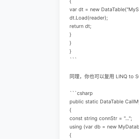
{
var dt = new DataTable("MySp
dt.Load(reader);
return dt;
}
}
}
```
同理，你也可以复用 LINQ to 
```csharp
public static DataTable Call
{
const string connStr = "...";
using (var db = new MyData
{