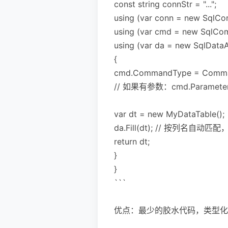
const string connStr = "...";
using (var conn = new SqlCo
using (var cmd = new SqlCo
using (var da = new SqlData
{
cmd.CommandType = Comman
// 如果有参数：cmd.Parameters.A
var dt = new MyDataTable();
da.Fill(dt); // 按列名自动匹
return dt;
}
}
```
优点：最少的胶水代码，类型化 Da