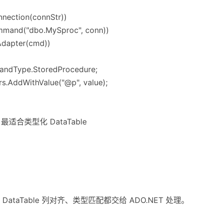
nnection(connStr))
mmand("dbo.MySproc", conn))
Adapter(cmd))
dType.StoredProcedure;
ddWithValue("@p", value);
配，最适合类型化 DataTable
taTable 列对齐、类型匹配都交给 ADO.NET 处理。