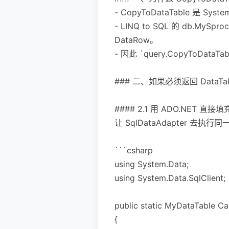
- CopyToDataTable 是 Sys
- LINQ to SQL 的 db.My
DataRow。
- 因此 `query.CopyToDa
### 二、如果必须返回 DataTab
#### 2.1 用 ADO.NET 直
让 SqlDataAdapter 
```csharp
using System.Data;
using System.Data.SqlClient;
public static MyDataTable Ca
{