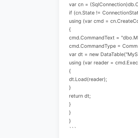
var cn = (SqlConnection)db.
if (cn.State != ConnectionSta
using (var cmd = cn.Create
{
cmd.CommandText = "dbo.M
cmd.CommandType = Comman
var dt = new DataTable("MySp
using (var reader = cmd.Exec
{
dt.Load(reader);
}
return dt;
}
}
}
```