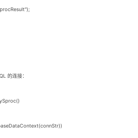
rocResult");
SQL 的连接：
MySproc()
baseDataContext(connStr))