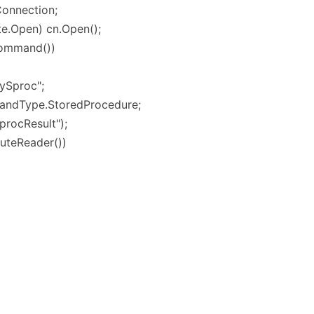
Connection;
te.Open) cn.Open();
Command())
ySproc";
dType.StoredProcedure;
rocResult");
uteReader())