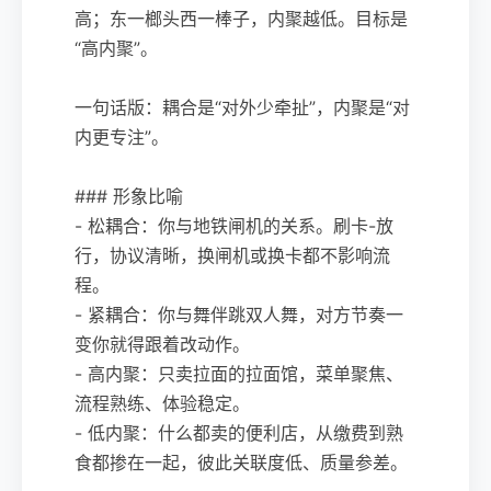
高；东一榔头西一棒子，内聚越低。目标是
“高内聚”。
一句话版：耦合是“对外少牵扯”，内聚是“对
内更专注”。
### 形象比喻
- 松耦合：你与地铁闸机的关系。刷卡-放
行，协议清晰，换闸机或换卡都不影响流
程。
- 紧耦合：你与舞伴跳双人舞，对方节奏一
变你就得跟着改动作。
- 高内聚：只卖拉面的拉面馆，菜单聚焦、
流程熟练、体验稳定。
- 低内聚：什么都卖的便利店，从缴费到熟
食都掺在一起，彼此关联度低、质量参差。