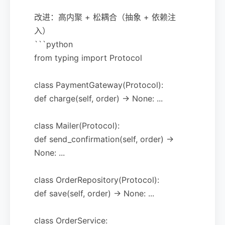
改进：高内聚 + 松耦合（抽象 + 依赖注
入）
```python
from typing import Protocol
class PaymentGateway(Protocol):
def charge(self, order) -> None: ...
class Mailer(Protocol):
def send_confirmation(self, order) ->
None: ...
class OrderRepository(Protocol):
def save(self, order) -> None: ...
class OrderService: