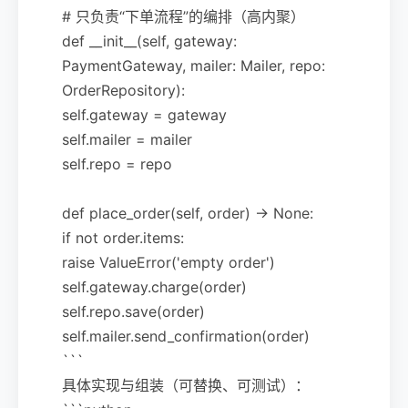
# 只负责“下单流程”的编排（高内聚）
def __init__(self, gateway:
PaymentGateway, mailer: Mailer, repo:
OrderRepository):
self.gateway = gateway
self.mailer = mailer
self.repo = repo
def place_order(self, order) -> None:
if not order.items:
raise ValueError('empty order')
self.gateway.charge(order)
self.repo.save(order)
self.mailer.send_confirmation(order)
```
具体实现与组装（可替换、可测试）：