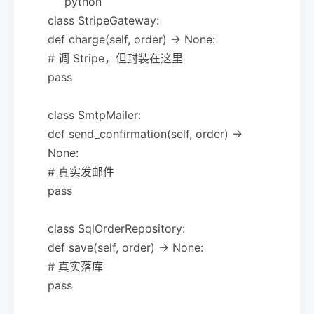
```python
class StripeGateway:
def charge(self, order) -> None:
# 调 Stripe，但封装在这里
pass
class SmtpMailer:
def send_confirmation(self, order) ->
None:
# 真实发邮件
pass
class SqlOrderRepository:
def save(self, order) -> None:
# 真实落库
pass