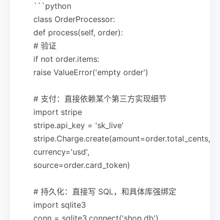
```python
class OrderProcessor:
def process(self, order):
# 验证
if not order.items:
raise ValueError('empty order')
# 支付：直接依赖某个第三方实现细节
import stripe
stripe.api_key = 'sk_live'
stripe.Charge.create(amount=order.total_cents,
currency='usd',
source=order.card_token)
# 持久化：直接写 SQL，和具体库强绑定
import sqlite3
conn = sqlite3.connect('shop.db')