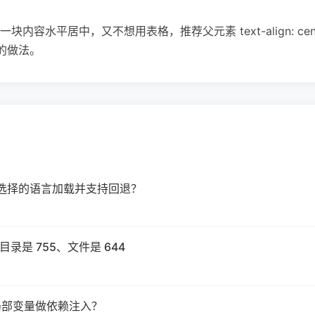
平居中，又不想用表格，推荐父元素 text-align: center + 子
用的做法。
户选择的语言加载并支持回退？
目录是 755、文件是 644
局部变量做依赖注入？