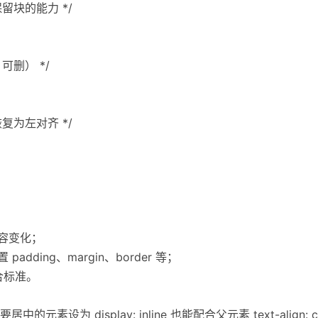
留块的能力 */
可删） */
复为左对齐 */
内容变化；
dding、margin、border 等；
符合标准。
设为 display: inline 也能配合父元素 text-align: ce