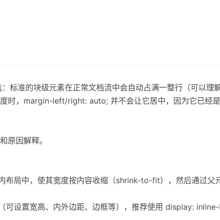
典型坑：标准的块级元素在正常文档流中会自动占满一整行（可以理
argin-left/right: auto; 并不会让它居中，因为它已
和原因解释。
，使其宽度按内容收缩（shrink-to-fit），然后通过父元素的 tex
置宽高、内外边距、边框等），推荐使用 display: inline-b