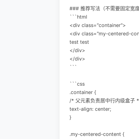
### 推荐写法（不需要固定宽
```html
<div class="container">
<div class="my-centered-con
test test
</div>
</div>
```
```css
.container {
/* 父元素负责居中行内级盒子 *
text-align: center;
}
.my-centered-content {