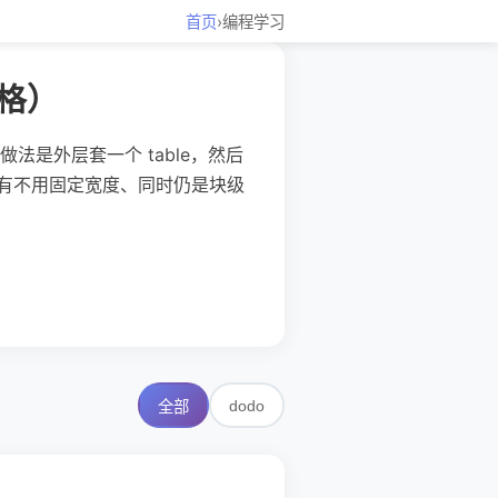
首页
›
编程学习
格）
是外层套一个 table，然后
巧。有没有不用固定宽度、同时仍是块级
dodo
全部