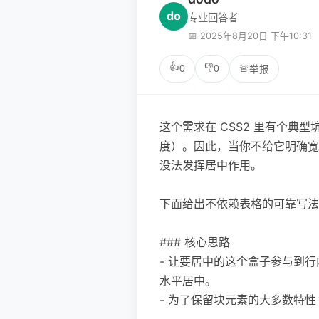
do
专业回答者
📅 2025年8月20日 下午10:31
👍
👎
0
0
🚨
举报
这个需求在 CSS2 里有个
度）。因此，当你不给它明确宽度时，m
没法发挥居中作用。
下面给出不依赖表格的可靠写法
### 核心思路
- 让要居中的这个盒子参与到行内布局中
水平居中。
- 为了保留块元素的大多数特性（可设