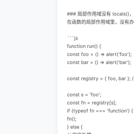
### 局部作用域没有 locals(
在函数的局部作用域里，没有办
```js
function run() {
const foo = () => alert('foo');
const bar = () => alert('bar');
const registry = { foo, 
const s = 'foo';
const fn = registry[s];
if (typeof fn === 'function') {
fn();
} else {