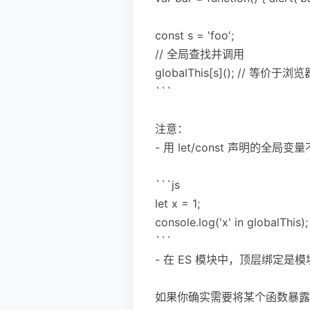
const s = 'foo';
// 全局查找并调用
globalThis[s](); // 等价于浏
```
注意：
- 用 let/const 声明的全局变
```js
let x = 1;
console.log('x' in globalThis); 
```
- 在 ES 模块中，顶层绑定
如果你确实需要将某个函数暴露