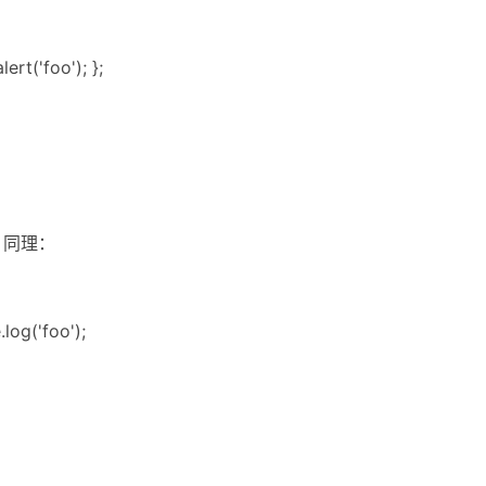
ert('foo'); };
al）同理：
log('foo');