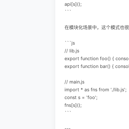
api[s]();
```
在模块化场景中，这个模式也很
```js
// lib.js
export function foo() { console
export function bar() { console
// main.js
import * as fns from './lib.js';
const s = 'foo';
fns[s]();
```
---