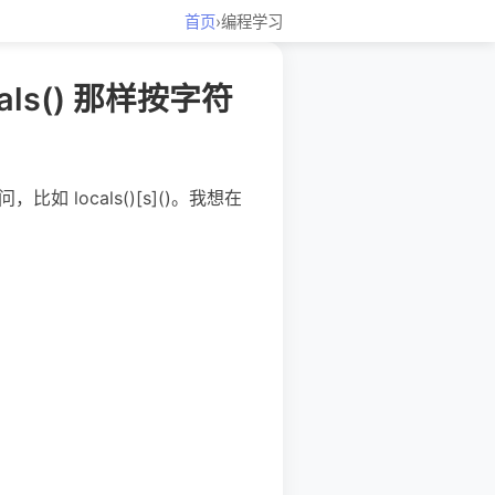
首页
›
编程学习
obals() 那样按字符
比如 locals()[s]()。我想在