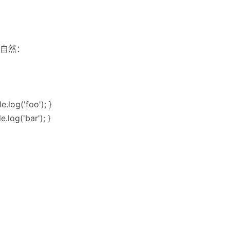
自然：
.log('foo'); }
.log('bar'); }