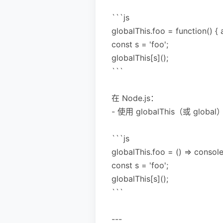
```js
globalThis.foo = function() { al
const s = 'foo';
globalThis[s]();
```
在 Node.js：
- 使用 globalThis（或 glob
```js
globalThis.foo = () => console.
const s = 'foo';
globalThis[s]();
```
---