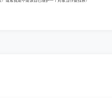
应的做法？或者我是不是该自己维护一个对象当作查找表？