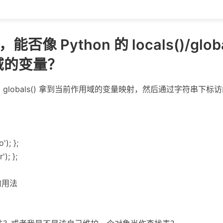
里，能否像 Python 的 locals()/gl
域的变量？
() 和 globals() 拿到当前作用域的变量映射，然后通过字符串下标访问，
'); };
'); };
 的用法